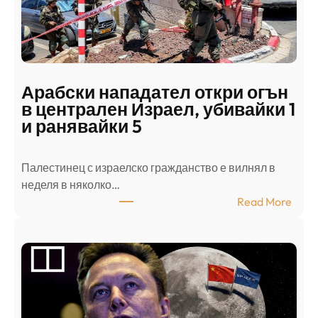
Арабски нападател откри огън
в централен Израел, убивайки 1
и ранявайки 5
Палестинец с израелско гражданство е вилнял в
неделя в няколко…
:
Read More
А
р
а
б
с
к