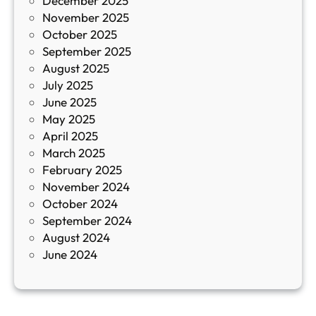
December 2025
а
November 2025
й
October 2025
з
September 2025
а
August 2025
с
July 2025
а
June 2025
м
May 2025
о
April 2025
л
March 2025
е
February 2025
т
November 2024
и
October 2024
т
September 2024
е
August 2024
E
June 2024
2