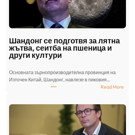
и
н
а
п
а
д
Шандонг се подготвя за лятна
а
жътва, сеитба на пшеница и
т
други култури
е
л
Основната зърнопроизводителна провинция на
о
Източен Китай, Шандонг, навлезе в пиковия…
т
:
Read More
к
Ш
р
а
и
н
о
д
г
о
ъ
н
н