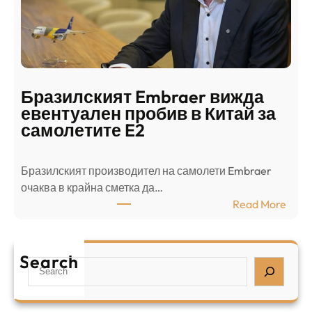
г
в
с
ц
е
е
п
н
о
т
д
р
Бразилският Embraer вижда
г
а
евентуален пробив в Китай за
о
л
самолетите E2
т
е
в
н
Бразилският производител на самолети Embraer
я
И
⁠очаква в крайна сметка да…
з
з
:
Read More
а
р
Б
л
а
р
я
е
а
т
Search
л
S
з
н
,
e
и
а
у
a
л
ж
б