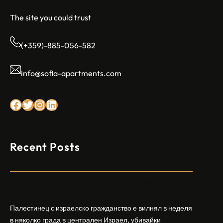
The site you could trust
(+359)-885-056-582
info@sofia-apartments.com
Facebook
Twitter
Instagram
LinkedIn
Recent Posts
Арабски нападател откри огън в централен
Израел, убивайки 1 и ранявайки 5
Палестинец с израелско гражданство е вилнял в неделя
в няколко града в централен Израел, убивайки