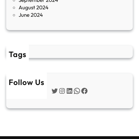
е
August 2024
E
June 2024
2
Tags
Follow Us
Twitter
Instagram
LinkedIn
WhatsApp
Facebook