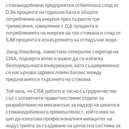
стоманодобивни предприятия отбелязаха спад от
0,54 процента на годишна база в общото
потребление на енергия през първите три
тримесечия, намаление с 0,6 процента в
потреблението на енергия на тон стомана и спад от
5,88 процента в изхвърлянето на отпадъчни води.
Jiang Xiaodong, заместник-генерален секретар на
CISA, подчерта колко е важно да се избягва
безпорядъчната конкуренция, като същевременно
се насърчава здравословен баланс между
предлагането и търсенето на стомана.
Той каза, че CISA работи в тясно сътрудничество
със съответните правителствени отдели за
разработване на механизъм за надзор на цените в
стоманодобивната промишленост, който има за
цел да използва професионалния капацитет на
индустрията за създаване на цялостна система за