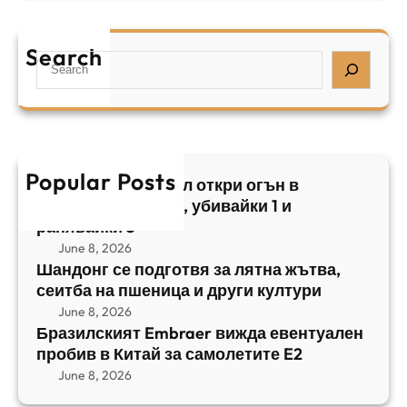
Б
л
а
р
я
е
а
т
Search
л
S
з
н
,
e
и
а
у
a
л
ж
б
r
с
ъ
и
c
к
т
в
h
Popular Posts
и
в
Арабски нападател откри огън в
а
я
а
централен Израел, убивайки 1 и
й
т
,
ранявайки 5
к
E
с
June 8, 2026
и
m
е
Шандонг се подготвя за лятна жътва,
1
b
сеитба на пшеница и други култури
и
и
r
т
June 8, 2026
р
a
Бразилският Embraer вижда евентуален
б
а
e
пробив в Китай за самолетите E2
а
н
r
June 8, 2026
н
я
в
а
в