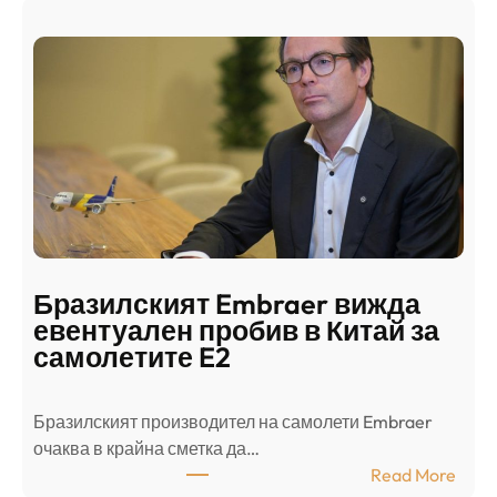
р
а
и
н
о
д
г
о
ъ
н
н
г
в
с
ц
е
е
п
н
о
т
д
р
Бразилският Embraer вижда
г
а
евентуален пробив в Китай за
о
л
самолетите E2
т
е
в
н
Бразилският производител на самолети Embraer
я
И
⁠очаква в крайна сметка да…
з
з
:
Read More
а
р