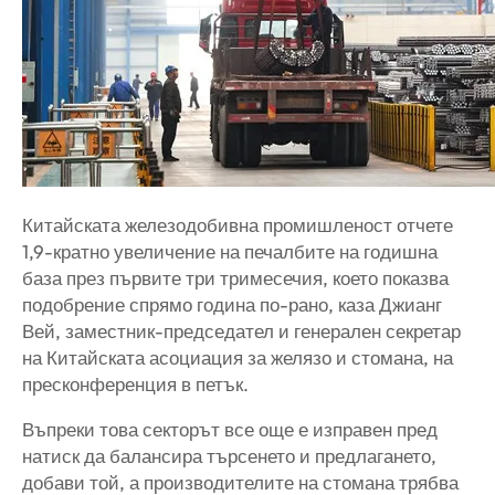
Китайската железодобивна промишленост отчете
1,9-кратно увеличение на печалбите на годишна
база през първите три тримесечия, което показва
подобрение спрямо година по-рано, каза Джианг
Вей, заместник-председател и генерален секретар
на Китайската асоциация за желязо и стомана, на
пресконференция в петък.
Въпреки това секторът все още е изправен пред
натиск да балансира търсенето и предлагането,
добави той, а производителите на стомана трябва