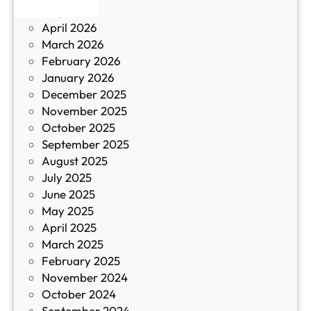
May 2026
в
и
April 2026
в
March 2026
К
February 2026
и
January 2026
т
December 2025
а
November 2025
й
October 2025
з
September 2025
а
August 2025
с
July 2025
а
June 2025
м
May 2025
о
April 2025
л
March 2025
е
February 2025
т
November 2024
и
October 2024
т
September 2024