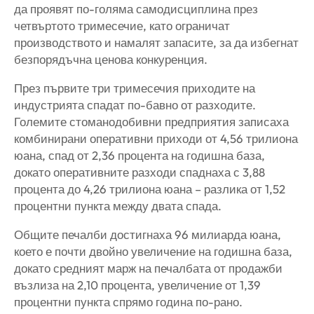
да проявят по-голяма самодисциплина през
четвъртото тримесечие, като ограничат
производството и намалят запасите, за да избегнат
безпорядъчна ценова конкуренция.
През първите три тримесечия приходите на
индустрията спадат по-бавно от разходите.
Големите стоманодобивни предприятия записаха
комбинирани оперативни приходи от 4,56 трилиона
юана, спад от 2,36 процента на годишна база,
докато оперативните разходи спаднаха с 3,88
процента до 4,26 трилиона юана – разлика от 1,52
процентни пункта между двата спада.
Общите печалби достигнаха 96 милиарда юана,
което е почти двойно увеличение на годишна база,
докато средният марж на печалбата от продажби
възлиза на 2,10 процента, увеличение от 1,39
процентни пункта спрямо година по-рано.