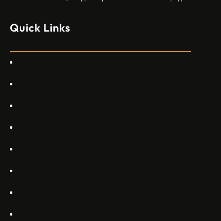
моделите, разработени в страната, каза висш
изпълнителен директор пред Ройтерс в неделя. „Имаме
Quick Links
специален екип в Пекин, те работят всеки ден в Китай“,
каза главният изпълнителен директор на Embraer
Commercial Aviation Арджан Мейер…
Home
About Us
Services
Gallery
Projects
Blogs
Appartments
Contact Us