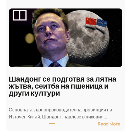
р
а
б
с
к
и
н
а
п
а
д
Шандонг се подготвя за лятна
а
жътва, сеитба на пшеница и
т
други култури
е
л
Основната зърнопроизводителна провинция на
о
Източен Китай, Шандонг, навлезе в пиковия…
т
:
Read More
к
Ш