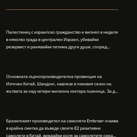
Арабски нападател откри огън в централен
Израел, убивайки 1 и ранявайки 5
Палестинец с израелско гражданство е вилнял в неделя
в няколко града в централен Израел, убивайки
резервист и ранявайки петима други души, според
израелската полиция и армия. Нападателят е убит от
Шандонг се подготвя за лятна жътва, сеитба
полицията. Атаката дойде във време на повишено
на пшеница и други култури
напрежение след поредица от атаки на израелски
заселници и смъртоносната стрелба по палестинско
Основната зърнопроизводителна провинция на
бебе през уикенда в близкия…
Източен Китай, Шандонг, навлезе в пиковия сезон на
жътвата за над четири милиона хектара пшеница. За да
осигури гладка реколта, Министерството на
Бразилският Embraer вижда евентуален
земеделието и селските въпроси на провинция
пробив в Китай за самолетите E2
Шандонг се координира с транспортните,
метеорологичните, зърнените и нефтохимическите
Бразилският производител на самолети Embraer ⁠очаква
власти за създаване на бензиностанции. Площта за
в крайна сметка да въведе своите ⁠E2 реактивни
засаждане на пшеница в провинцията е на…
самолети в Китай, виждайки роля за самолетите сред