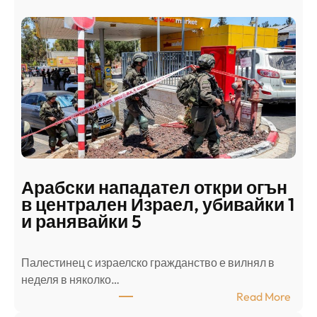
Арабски нападател откри огън
в централен Израел, убивайки 1
и ранявайки 5
Палестинец с израелско гражданство е вилнял в
неделя в няколко…
:
Read More
А