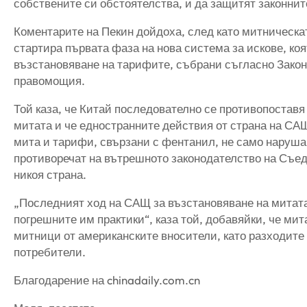
собствените си обстоятелства, и да защитят законнит
Коментарите на Пекин дойдоха, след като митническа
стартира първата фаза на нова система за искове, ко
възстановяване на тарифите, събрани съгласно Зако
правомощия.
Той каза, че Китай последователно се противопостав
митата и че едностранните действия от страна на СА
мита и тарифи, свързани с фентанил, не само наруша
противоречат на вътрешното законодателство на Съед
никоя страна.
„Последният ход на САЩ за възстановяване на митата
погрешните им практики“, каза той, добавяйки, че ми
митници от американските вносители, като разходите 
потребители.
Благодарение на chinadaily.com.cn