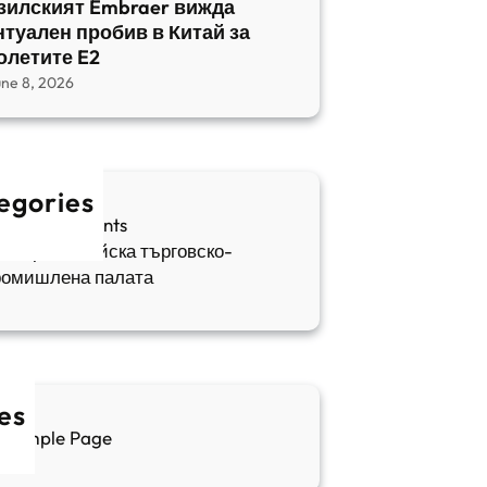
зилският Embraer вижда
нтуален пробив в Китай за
олетите E2
une 8, 2026
egories
fia Apartments
ългаро-китайска търговско-
ромишлена палата
es
Sample Page