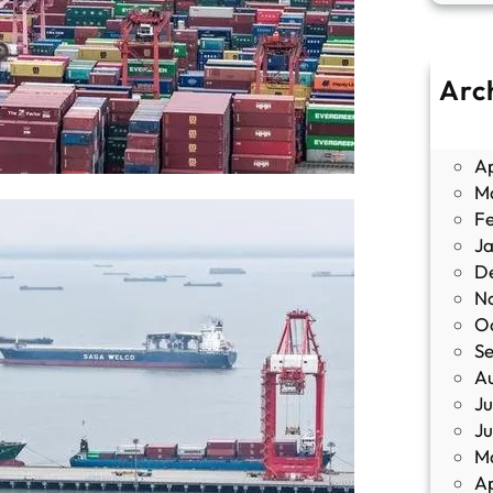
Arc
J
M
Ap
M
F
J
D
N
O
S
A
Ju
J
M
Ap