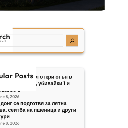
rch
ular Posts
бски нападател откри огън в
трален Израел, убивайки 1 и
явайки 5
une 8, 2026
донг се подготвя за лятна
ва, сеитба на пшеница и други
тури
une 8, 2026