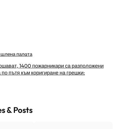
ишлена палaта
лошават, 1400 пожарникари са разположени
 по пътя към коригиране на грешки:
es & Posts