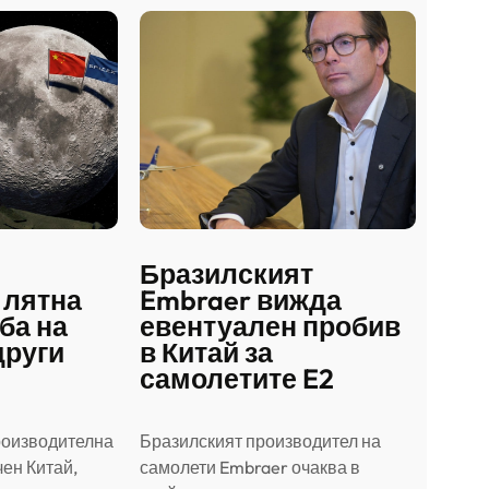
Бразилският
 лятна
Embraer вижда
ба на
евентуален пробив
други
в Китай за
самолетите E2
роизводителна
Бразилският производител на
ен Китай,
самолети Embraer ⁠очаква в