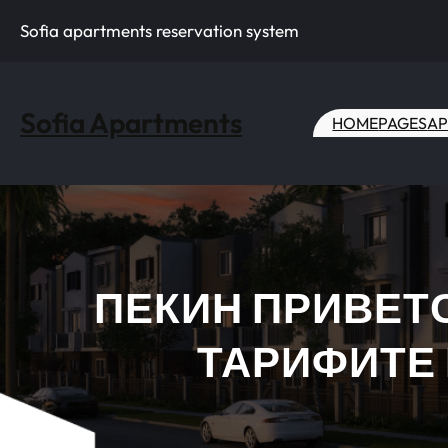
Skip
Sofia apartments reservation system
to
content
Sofia Apartments
HOME
PAGES
AP
ПЕКИН ПРИВЕТ
ТАРИФИТЕ