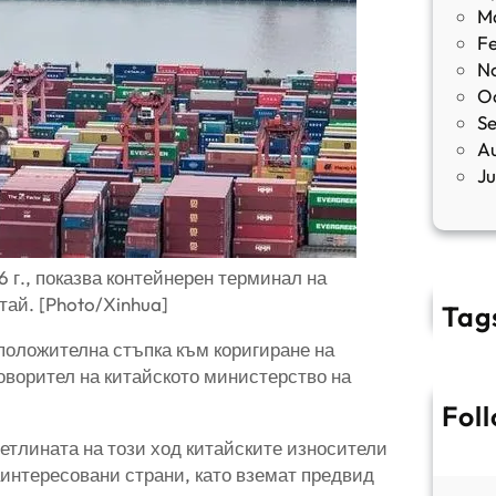
M
F
N
O
S
A
J
 г., показва контейнерен терминал на
тай. [Photo/Xinhua]
Tag
положителна стъпка към коригиране на
говорител на китайското министерство на
Fol
ветлината на този ход китайските износители
аинтересовани страни, като вземат предвид