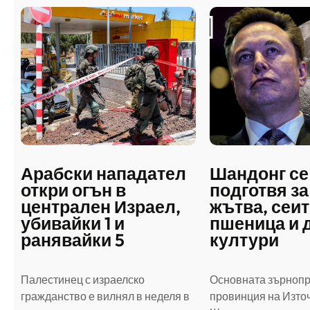
Арабски нападател
Шандонг се
откри огън в
подготвя за
централен Израел,
жътва, сеит
убивайки 1 и
пшеница и 
ранявайки 5
култури
Палестинец с израелско
Основната зърноп
гражданство е вилнял в неделя в
провинция на Източ