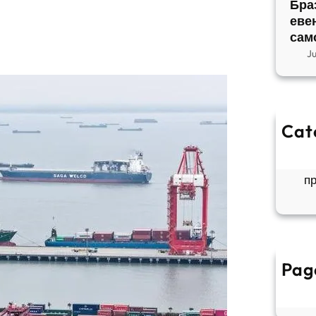
Бра
еве
сам
J
Cat
So
Б
п
Pag