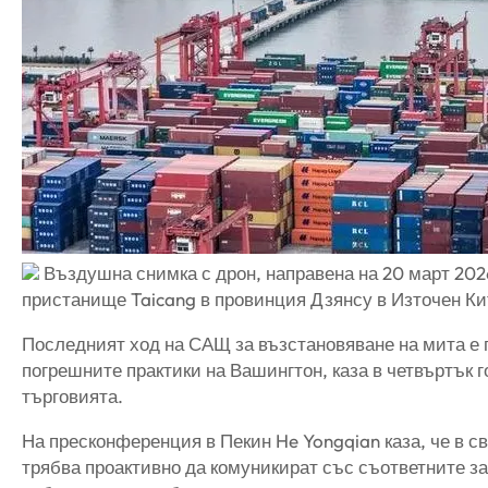
Въздушна снимка с дрон, направена на 20 март 2026
пристанище Taicang в провинция Дзянсу в Източен Ки
Последният ход на САЩ за възстановяване на мита е 
погрешните практики на Вашингтон, каза в четвъртък 
търговията.
На пресконференция в Пекин He Yongqian каза, че в с
трябва проактивно да комуникират със съответните з