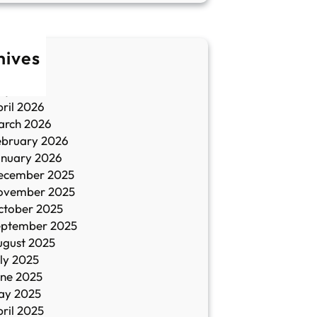
hives
une 2026
ay 2026
ril 2026
arch 2026
ebruary 2026
anuary 2026
ecember 2025
ovember 2025
ctober 2025
eptember 2025
ugust 2025
ly 2025
une 2025
ay 2025
ril 2025