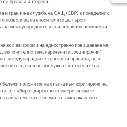
е си права и интереси.
та и гранична служба на САЩ (CBP) в понеделник
ято позволява на вносителите да търсят
на за международните извънредни икономически
я на всички форми на едностранно повишаване на
Щ, включително така наречените „реципрочни“
ват международните търговски правила, но и
инените щати и не обслужват интересите на
 бележи положителна стъпка към коригиране на
тата се събират директно от американските
в крайна сметка се поемат от американските