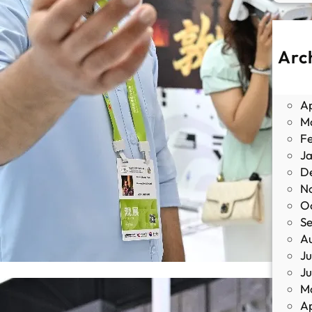
Arc
J
M
Ap
M
F
J
D
N
O
S
A
Ju
J
M
Ap