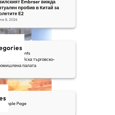
зилският Embraer вижда
нтуален пробив в Китай за
олетите E2
une 8, 2026
egories
fia Apartments
ългаро-китайска търговско-
ромишлена палата
es
Sample Page