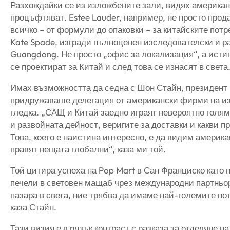
Разхождайки се из изложбените зали, видях американс
процъфтяват. Estee Lauder, например, не просто прод
всичко – от формули до опаковки – за китайските пот
Kate Spade, изгради пълноценен изследователски и р
Guangdong. Не просто „офис за локализация“, а исти
се проектират за Китай и след това се изнасят в света
Имах възможността да седна с Шон Стайн, президент 
придружаваше делегация от американски фирми на и
гледка. „САЩ и Китай заедно играят невероятно голя
и развойната дейност, веригите за доставки и какви п
Това, което е наистина интересно, е да видим америк
правят нещата глобални“, каза ми той.
Той цитира успеха на Pop Mart в Сан Франциско като 
печели в световен мащаб чрез международни партньор
пазара в света, ние трябва да имаме най-големите по
каза Стайн.
Тази визия е в рязък контраст с разказа за отделяне 