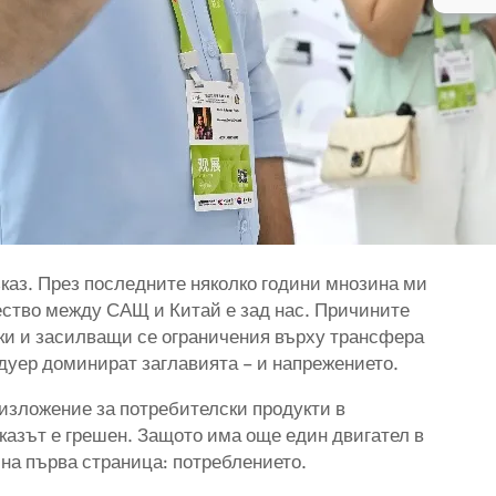
каз. През последните няколко години мнозина ми
чество между САЩ и Китай е зад нас. Причините
вки и засилващи се ограничения върху трансфера
дуер доминират заглавията – и напрежението.
 изложение за потребителски продукти в
казът е грешен. Защото има още един двигател в
на първа страница: потреблението.