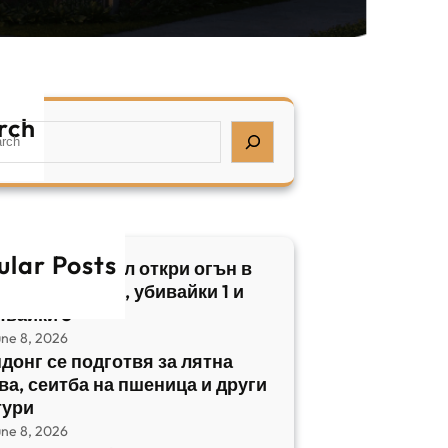
rch
ular Posts
бски нападател откри огън в
трален Израел, убивайки 1 и
явайки 5
une 8, 2026
донг се подготвя за лятна
ва, сеитба на пшеница и други
тури
une 8, 2026