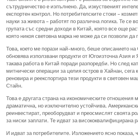
сътрудничество е изпълнено. Да, изкуственият интеле
експортен контрол. Но потребителските стоки – козмет
науки за живота – работят по различна логика. Те се во
групата със средни доходи в Китай, която все още ра
която никоя световна марка не може да си позволи да 
Това, което ме порази най-много, беше описанието на
обновява използвани продукти от Югоизточна Азия и
такава работа в Китай поради разпоредби. Но след ка
митнически операции за целия остров в Хайнан, сега 
реновира и реекспортира тези продукти в световен ма
Стайн.
Това е другата страна на икономическите отношения 
драматична, но изключително устойчива. Американски
реинвестират, преоборудват и преосмислят своята рол
за ниски заплати. Те идват за висококвалифицирана 
И идват за потребителите. Изложението ясно показа, 