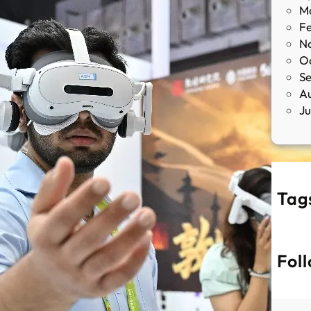
M
F
N
O
S
A
J
Tag
Fol