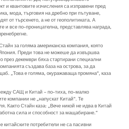
кт и квантовите изчисления са изправени пред
ика, мода, търговия на дребно при пътуване,
дят от търсенето, а не от геополитиката. А
сте и все по-проницателна, представлява награда,
пренебрегне.
 Стайн за голяма американска компания, която
 Япония. Преди това не можеше да извършва
то през декември бяха стартирани специални
компанията създава база на острова, за да
щаб. „Това е голяма, окуражаваща промяна“, каза
между САЩ и Китай – по-тиха, по-малко
те компании не „напускат Китай“. Те
я. Както Стайн каза: „Вече никой не идва в Китай
работна сила и способност за мащабиране.“
че китайските потребители не са пасивни