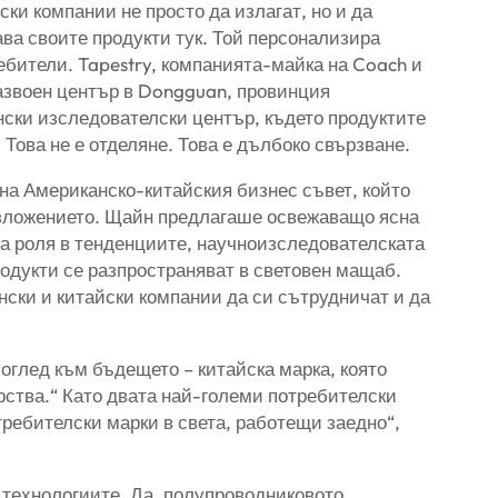
ки компании не просто да излагат, но и да
ава своите продукти тук. Той персонализира
ребители. Tapestry, компанията-майка на Coach и
азвоен център в Dongguan, провинция
нски изследователски център, където продуктите
. Това не е отделяне. Това е дълбоко свързване.
на Американско-китайския бизнес съвет, който
зложението. Щайн предлагаше освежаващо ясна
ма роля в тенденциите, научноизследователската
родукти се разпространяват в световен мащаб.
ански и китайски компании да си сътрудничат и да
поглед към бъдещето – китайска марка, която
ства.“ Като двата най-големи потребителски
требителски марки в света, работещи заедно“,
на технологиите. Да, полупроводниковото