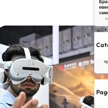
Бра
еве
сам
J
Cat
So
Б
п
Pag