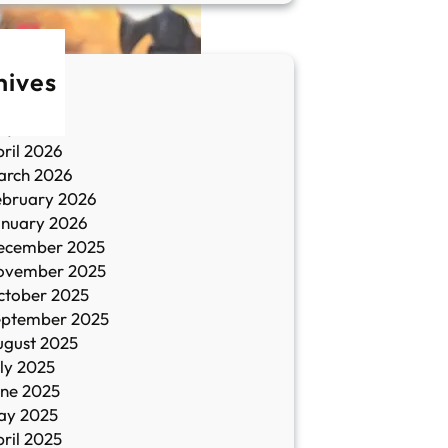
hives
une 2026
ay 2026
ril 2026
arch 2026
ebruary 2026
anuary 2026
ecember 2025
ovember 2025
ctober 2025
eptember 2025
ugust 2025
ly 2025
une 2025
ay 2025
ril 2025