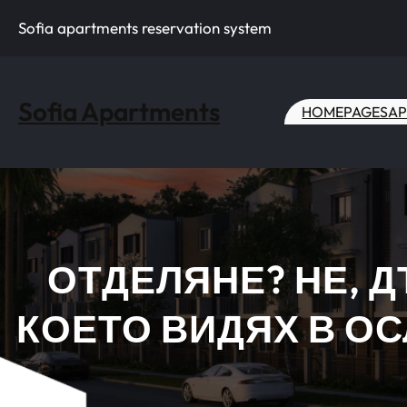
Skip
Sofia apartments reservation system
to
content
Sofia Apartments
HOME
PAGES
AP
ОТДЕЛЯНЕ? НЕ, 
КОЕТО ВИДЯХ В О