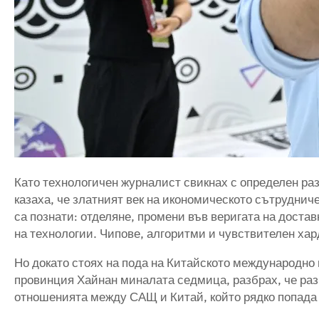
Като технологичен журналист свикнах с определен раз
казаха, че златният век на икономическото сътрудни
са познати: отделяне, промени във веригата на доста
на технологии. Чипове, алгоритми и чувствителен хар
Но докато стоях на пода на Китайското международно
провинция Хайнан миналата седмица, разбрах, че раз
отношенията между САЩ и Китай, който рядко попада 