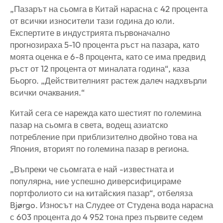
„Пазарът на сьомга в Китай нарасна с 42 процента
от всички износители тази година до юли.
Експертите в индустрията първоначално
прогнозираха 5-10 процента ръст на пазара, като
моята оценка е 6-8 процента, като се има предвид
ръст от 12 процента от миналата година“, каза
Бьорго. „Действителният растеж далеч надхвърли
всички очаквания.“
Китай сега се нарежда като шестият по големина
пазар на сьомга в света, водещ азиатско
потребление при приблизително двойно това на
Япония, вторият по големина пазар в региона.
„Въпреки че сьомгата е най -известната и
популярна, ние успешно диверсифицираме
портфолиото си на китайския пазар“, отбеляза
Bjørgo. Износът на Слудее от Студена вода нарасна
с 603 процента до 4 952 тона през първите седем