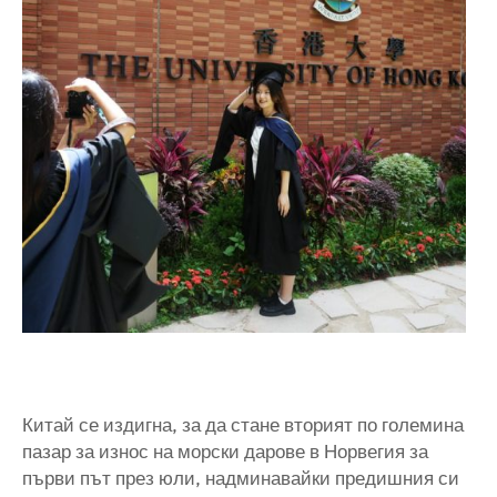
Китай се издигна, за да стане вторият по големина
пазар за износ на морски дарове в Норвегия за
първи път през юли, надминавайки предишния си