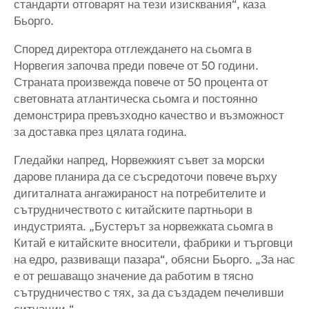
стандарти отговарят на тези изисквания“, каза
Бьорго.
Според директора отглеждането на сьомга в
Норвегия започва преди повече от 50 години.
Страната произвежда повече от 50 процента от
световната атлантическа сьомга и постоянно
демонстрира превъзходно качество и възможност
за доставка през цялата година.
Гледайки напред, Норвежкият съвет за морски
дарове планира да се съсредоточи повече върху
дигиталната ангажираност на потребителите и
сътрудничеството с китайските партньори в
индустрията. „Бустерът за норвежката сьомга в
Китай е китайските вносители, фабрики и търговци
на едро, развиващи пазара“, обясни Бьорго. „За нас
е от решаващо значение да работим в тясно
сътрудничество с тях, за да създадем печеливши
ситуации.“