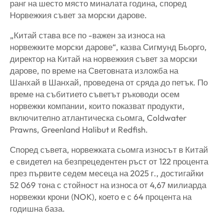
ранг на шесто място миналата година, според
Норвежкия съвет за морски дарове.
„Китай става все по -важен за износа на
норвежките морски дарове“, казва Сигмунд Бьорго,
директор на Китай на норвежкия съвет за морски
дарове, по време на Световната изложба на
Шанхай в Шанхай, проведена от сряда до петък. По
време на събитието съветът ръководи осем
норвежки компании, които показват продукти,
включително атлантическа сьомга, Coldwater
Prawns, Greenland Halibut и Redfish.
Според съвета, норвежката сьомга износът в Китай
е свидетел на безпрецедентен ръст от 122 процента
през първите седем месеца на 2025 г., достигайки
52 069 тона с стойност на износа от 4,67 милиарда
норвежки крони (NOK), което е с 64 процента на
годишна база.