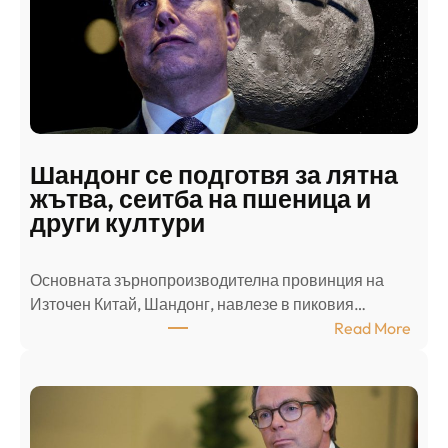
к
и
н
а
п
а
д
Шандонг се подготвя за лятна
а
жътва, сеитба на пшеница и
т
други култури
е
л
Основната зърнопроизводителна провинция на
о
Източен Китай, Шандонг, навлезе в пиковия…
т
:
Read More
к
Ш
р
а
и
н
о
д
г
о