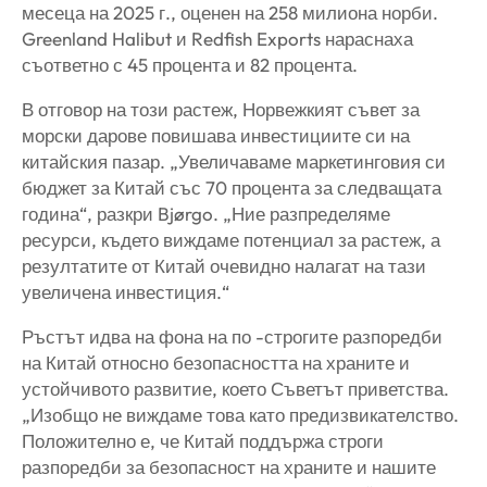
месеца на 2025 г., оценен на 258 милиона норби.
Greenland Halibut и Redfish Exports нараснаха
съответно с 45 процента и 82 процента.
В отговор на този растеж, Норвежкият съвет за
морски дарове повишава инвестициите си на
китайския пазар. „Увеличаваме маркетинговия си
бюджет за Китай със 70 процента за следващата
година“, разкри Bjørgo. „Ние разпределяме
ресурси, където виждаме потенциал за растеж, а
резултатите от Китай очевидно налагат на тази
увеличена инвестиция.“
Ръстът идва на фона на по -строгите разпоредби
на Китай относно безопасността на храните и
устойчивото развитие, което Съветът приветства.
„Изобщо не виждаме това като предизвикателство.
Положително е, че Китай поддържа строги
разпоредби за безопасност на храните и нашите