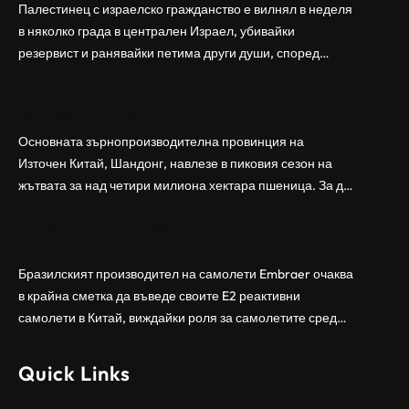
Палестинец с израелско гражданство е вилнял в неделя
в няколко града в централен Израел, убивайки
резервист и ранявайки петима други души, според
израелската полиция и армия. Нападателят е убит от
Шандонг се подготвя за лятна жътва, сеитба
полицията. Атаката дойде във време на повишено
на пшеница и други култури
напрежение след поредица от атаки на израелски
заселници и смъртоносната стрелба по палестинско
Основната зърнопроизводителна провинция на
бебе през уикенда в близкия…
Източен Китай, Шандонг, навлезе в пиковия сезон на
жътвата за над четири милиона хектара пшеница. За да
осигури гладка реколта, Министерството на
Бразилският Embraer вижда евентуален
земеделието и селските въпроси на провинция
пробив в Китай за самолетите E2
Шандонг се координира с транспортните,
метеорологичните, зърнените и нефтохимическите
Бразилският производител на самолети Embraer ⁠очаква
власти за създаване на бензиностанции. Площта за
в крайна сметка да въведе своите ⁠E2 реактивни
засаждане на пшеница в провинцията е на…
самолети в Китай, виждайки роля за самолетите сред
моделите, разработени в страната, каза висш
изпълнителен директор пред Ройтерс в неделя. „Имаме
Quick Links
специален екип в Пекин, те работят всеки ден в Китай“,
каза главният изпълнителен директор на Embraer