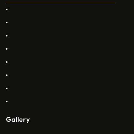
Commercial Aviation Арджан Мейер…
Home
About Us
Services
Gallery
Projects
Blogs
Appartments
Contact Us
Gallery