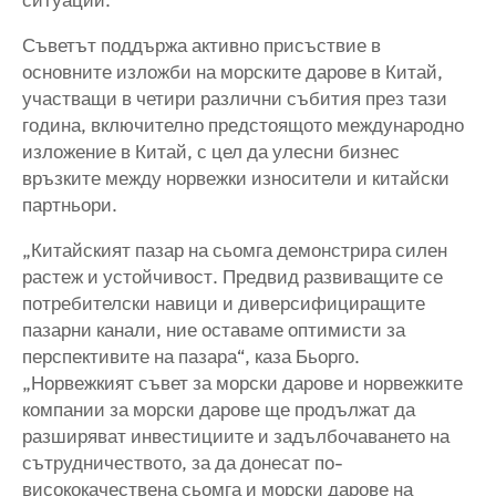
Съветът поддържа активно присъствие в
основните изложби на морските дарове в Китай,
участващи в четири различни събития през тази
година, включително предстоящото международно
изложение в Китай, с цел да улесни бизнес
връзките между норвежки износители и китайски
партньори.
„Китайският пазар на сьомга демонстрира силен
растеж и устойчивост. Предвид развиващите се
потребителски навици и диверсифициращите
пазарни канали, ние оставаме оптимисти за
перспективите на пазара“, каза Бьорго.
„Норвежкият съвет за морски дарове и норвежките
компании за морски дарове ще продължат да
разширяват инвестициите и задълбочаването на
сътрудничеството, за да донесат по-
висококачествена сьомга и морски дарове на