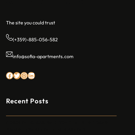
Sofia Apartments
The site you could trust
(+359)-885-056-582
info@sofia-apartments.com
Facebook
Twitter
Instagram
LinkedIn
Recent Posts
Арабски нападател откри огън в централен
Израел, убивайки 1 и ранявайки 5