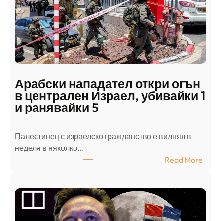
Арабски нападател откри огън
в централен Израел, убивайки 1
и ранявайки 5
Палестинец с израелско гражданство е вилнял в
неделя в няколко…
:
Read More
А
р
а
б
с