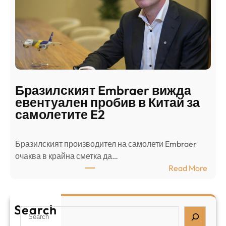
ъ
н
н
г
в
с
ц
е
е
п
н
о
т
д
р
Бразилският Embraer вижда
г
а
евентуален пробив в Китай за
о
л
самолетите E2
т
е
в
н
Бразилският производител на самолети Embraer
я
И
⁠очаква в крайна сметка да…
з
з
:
Read More
а
р
Б
л
а
р
я
е
а
т
Search
л
S
з
н
,
e