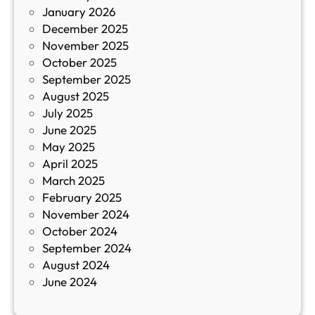
January 2026
т
December 2025
а
November 2025
й
October 2025
з
September 2025
а
August 2025
с
July 2025
а
June 2025
м
May 2025
о
April 2025
л
March 2025
е
February 2025
т
November 2024
и
October 2024
т
September 2024
е
August 2024
E
June 2024
2