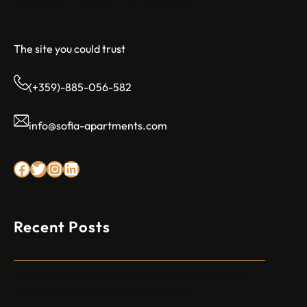
The site you could trust
(+359)-885-056-582
info@sofia-apartments.com
Facebook
Twitter
Instagram
LinkedIn
Recent Posts
Арабски нападател откри огън в централен
Израел, убивайки 1 и ранявайки 5