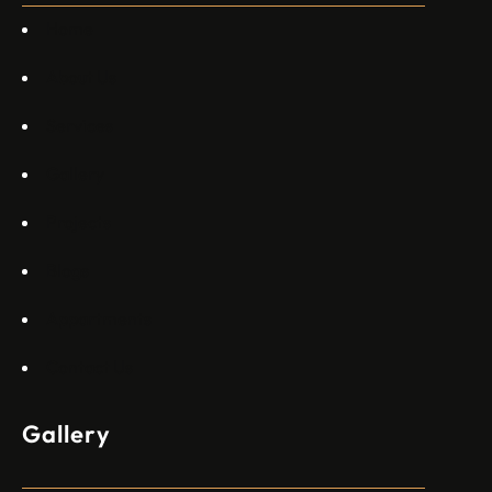
Commercial Aviation Арджан Мейер…
Home
About Us
Services
Gallery
Projects
Blogs
Appartments
Contact Us
Gallery