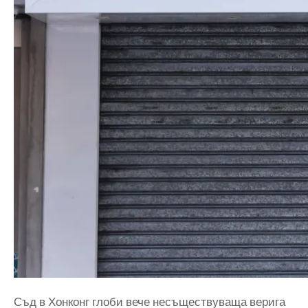
Съд в Хонконг глоби вече несъществуваща верига