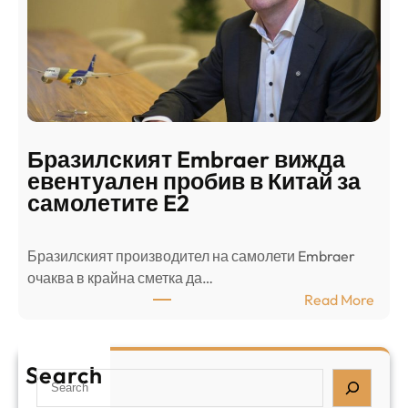
н
н
г
в
с
ц
е
е
п
н
о
т
д
р
Бразилският Embraer вижда
г
а
евентуален пробив в Китай за
о
л
самолетите E2
т
е
в
н
Бразилският производител на самолети Embraer
я
И
⁠очаква в крайна сметка да…
з
з
:
Read More
а
р
Б
л
а
р
я
е
а
т
Search
л
S
з
н
,
e
и