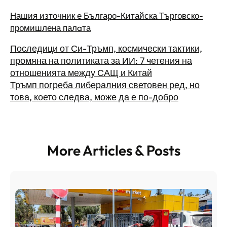
Нашия източник е Българо-Китайска Търговско-
промишлена палaта
Последици от Си-Тръмп, космически тактики,
промяна на политиката за ИИ: 7 четения на
отношенията между САЩ и Китай
Тръмп погреба либералния световен ред, но
това, което следва, може да е по-добро
More Articles & Posts