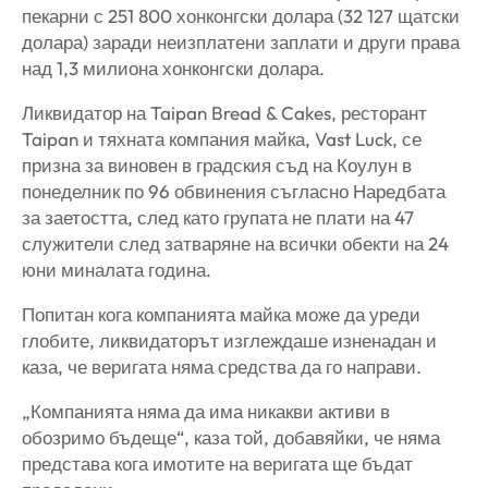
пекарни с 251 800 хонконгски долара (32 127 щатски
долара) заради неизплатени заплати и други права
над 1,3 милиона хонконгски долара.
Ликвидатор на Taipan Bread & Cakes, ресторант
Taipan и тяхната компания майка, Vast Luck, се
призна за виновен в градския съд на Коулун в
понеделник по 96 обвинения съгласно Наредбата
за заетостта, след като групата не плати на 47
служители след затваряне на всички обекти на 24
юни миналата година.
Попитан кога компанията майка може да уреди
глобите, ликвидаторът изглеждаше изненадан и
каза, че веригата няма средства да го направи.
„Компанията няма да има никакви активи в
обозримо бъдеще“, каза той, добавяйки, че няма
представа кога имотите на веригата ще бъдат