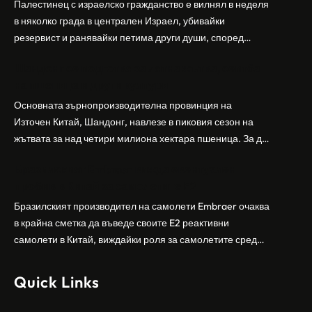
Палестинец с израелско гражданство е вилнял в неделя
в няколко града в централен Израел, убивайки
резервист и ранявайки петима други души, според
израелската полиция и армия. Нападателят е убит от
Шандонг се подготвя за лятна жътва, сеитба
полицията. Атаката дойде във време на повишено
на пшеница и други култури
напрежение след поредица от атаки на израелски
заселници и смъртоносната стрелба по палестинско
Основната зърнопроизводителна провинция на
бебе през уикенда в близкия…
Източен Китай, Шандонг, навлезе в пиковия сезон на
жътвата за над четири милиона хектара пшеница. За да
осигури гладка реколта, Министерството на
Бразилският Embraer вижда евентуален
земеделието и селските въпроси на провинция
пробив в Китай за самолетите E2
Шандонг се координира с транспортните,
метеорологичните, зърнените и нефтохимическите
Бразилският производител на самолети Embraer ⁠очаква
власти за създаване на бензиностанции. Площта за
в крайна сметка да въведе своите ⁠E2 реактивни
засаждане на пшеница в провинцията е на…
самолети в Китай, виждайки роля за самолетите сред
моделите, разработени в страната, каза висш
изпълнителен директор пред Ройтерс в неделя. „Имаме
Quick Links
специален екип в Пекин, те работят всеки ден в Китай“,
каза главният изпълнителен директор на Embraer