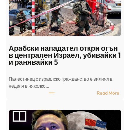
Арабски нападател откри огън
в централен Израел, убивайки 1
и ранявайки 5
Палестинец с израелско гражданство е вилнял в
неделя в няколко…
:
Read More
А
р
а
б
с