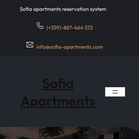
Skip
Sofia apartments reservation system
to
content
(+359)-887-464 572
info@sofia-apartments.com
Sofia
Apartments