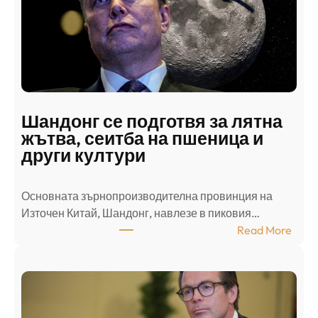
к
и
н
а
п
а
д
Шандонг се подготвя за лятна
а
жътва, сеитба на пшеница и
т
други култури
е
л
Основната зърнопроизводителна провинция на
о
Източен Китай, Шандонг, навлезе в пиковия…
т
:
Read More
к
Ш
р
а
и
н
о
д
г
о
ъ