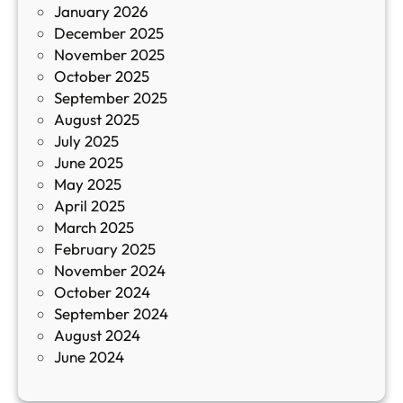
January 2026
т
December 2025
а
November 2025
й
October 2025
з
September 2025
а
August 2025
с
July 2025
а
June 2025
м
May 2025
о
April 2025
л
March 2025
е
February 2025
т
November 2024
и
October 2024
т
September 2024
е
August 2024
E
June 2024
2