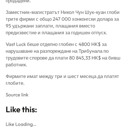
продадени.
Заместник-магистратът Никол Чун Шук-куан глоби
трите фирми с общо 247 000 хонконгски долара за
95 удържани заплати, плащания вместо
предизвестие и плащания за годишен отпуск.
Vast Luck беше отделно глобен с 4800 HK$ за
нарушаване на разпореждане на Трибунала по
трудовите спорове да плати 80 845,33 HK$ на бивш
работник.
Фирмите имат между три и шест месеца да платят
глобите.
Source link
Like this:
Like Loading…