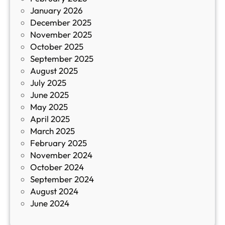
January 2026
т
December 2025
а
November 2025
й
October 2025
з
September 2025
а
August 2025
с
July 2025
а
June 2025
м
May 2025
о
April 2025
л
March 2025
е
February 2025
т
November 2024
и
October 2024
т
September 2024
е
August 2024
E
June 2024
2