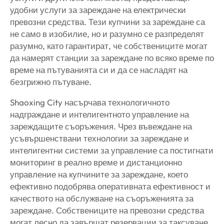
удобни услуги за зареждане на електрически
превозни средства. Тези купчини за зареждане са
не само в изобилие, но и разумно се разпределят
разумно, като гарантират, че собствениците могат
да намерят станции за зареждане по всяко време по
време на пътуванията си и да се насладят на
безгрижно пътуване.
Shaoxing City насърчава технологичното
надграждане и интелигентното управление на
зареждащите съоръжения. Чрез въвеждане на
усъвършенствани технологии за зареждане и
интелигентни системи за управление са постигнати
мониторинг в реално време и дистанционно
управление на купчините за зареждане, което
ефективно подобрява оперативната ефективност и
качеството на обслужване на съоръженията за
зареждане. Собствениците на превозни средства
могат лесно да завършат резервации за таксуване,