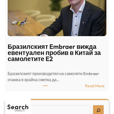
о
ъ
н
н
г
в
с
ц
е
е
п
н
о
т
д
р
Бразилският Embraer вижда
г
а
евентуален пробив в Китай за
о
л
самолетите E2
т
е
в
н
Бразилският производител на самолети Embraer
я
И
⁠очаква в крайна сметка да…
з
з
:
Read More
а
р
Б
л
а
р
я
е
а
т
Search
л
S
з
н
,
e