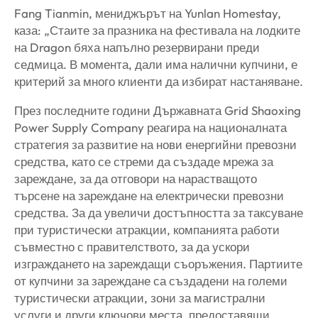
Fang Tianmin, мениджърът на Yunlan Homestay,
каза: „Стаите за празника на фестивала на лодките
на Dragon бяха напълно резервирани преди
седмица. В момента, дали има налични купчини, е
критерий за много клиенти да избират настаняване.
През последните години Държавната Grid Shaoxing
Power Supply Company реагира на националната
стратегия за развитие на нови енергийни превозни
средства, като се стреми да създаде мрежа за
зареждане, за да отговори на нарастващото
търсене на зареждане на електрически превозни
средства. За да увеличи достъпността за таксуване
при туристически атракции, компанията работи
съвместно с правителството, за да ускори
изграждането на зареждащи съоръжения. Партиите
от купчини за зареждане са създадени на големи
туристически атракции, зони за магистрални
услуги и други ключови места, предоставящи