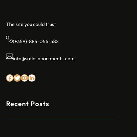
Sofia Apartments
The site you could trust
(+359)-885-056-582
info@sofia-apartments.com
Facebook
Twitter
Instagram
LinkedIn
Recent Posts
Арабски нападател откри огън в централен
Израел, убивайки 1 и ранявайки 5