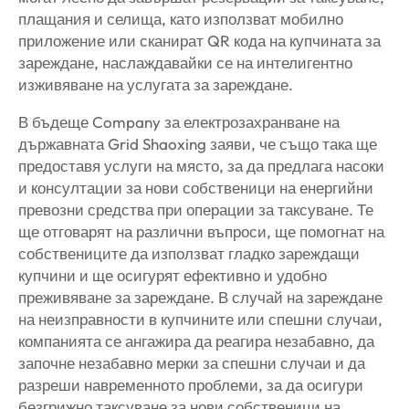
плащания и селища, като използват мобилно
приложение или сканират QR кода на купчината за
зареждане, наслаждавайки се на интелигентно
изживяване на услугата за зареждане.
В бъдеще Company за електрозахранване на
държавната Grid Shaoxing заяви, че също така ще
предоставя услуги на място, за да предлага насоки
и консултации за нови собственици на енергийни
превозни средства при операции за таксуване. Те
ще отговарят на различни въпроси, ще помогнат на
собствениците да използват гладко зареждащи
купчини и ще осигурят ефективно и удобно
преживяване за зареждане. В случай на зареждане
на неизправности в купчините или спешни случаи,
компанията се ангажира да реагира незабавно, да
започне незабавно мерки за спешни случаи и да
разреши навременното проблеми, за да осигури
безгрижно таксуване за нови собственици на