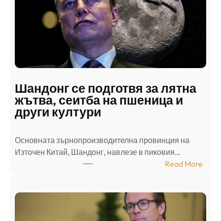
к
и
н
а
п
а
д
Шандонг се подготвя за лятна
а
жътва, сеитба на пшеница и
т
други култури
е
л
Основната зърнопроизводителна провинция на
о
Източен Китай, Шандонг, навлезе в пиковия…
т
:
Read More
к
Ш
р
а
и
н
о
д
г