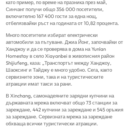
като пример, по време на празника през май,
Синчанг получи общо 356 000 посетители,
включително 167 400 гости за една нощ,
отбелязвайки ръст на годината от 10,82 процента.
Много посетители избират електрически
автомобили за пътуване. Джиа Йонг, започвайки от
Ханджоу и да се проверява в дома на Yunlan
Homestay в село Xiayanbei в живописния район
Shijiufeng, каза: „Транспортът между Ханджоу,
Шаоксинг и Тайджу е много удобно. Сега, както
сервизните зони, така и на туристическите
атракции имат такси за рани.
В Xinchang, самонадеяните зарядни купчини на
държавната мрежа включват общо 73 станции за
зареждане, 442 купчини за зареждане и 545 оръжия
за зареждане. Сервизната мрежа за зареждане
обхваща всички туристически атракции.