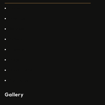
каза главният изпълнителен директор на Embraer
Commercial Aviation Арджан Мейер…
Home
About Us
Services
Gallery
Projects
Blogs
Appartments
Contact Us
Gallery