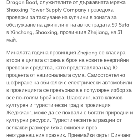
Dragon Boat, служителите от държавната мрежа
Shaoxing Power Supply Company проведоха
проверки за таксуване на купчини в зоната за
обслужване на джинглинг на автострадата S9 Sutai
в Xinchang, Shaoxing, провинция Zhejiang, на 31
май.
Миналата година провинция Zhejiang се класира
втори в цялата страна в броя на новите енергийни
превозни средства, като представлява над 10
процента от националната сума. Самостоятелно
шофиране на обиколки с електрически автомобили
в провинцията се превърнаха в популярен избор за
все по-голям брой хора. Шаоксинг, като ключов
културен и туристически град в провинция
Жеджианг, може да се похвали с богати природни и
културни ресурси. Туристическите атракции от
всякакви размери бяха оживени през
неотдавнашния празник. Приемайки окръг Синчанг