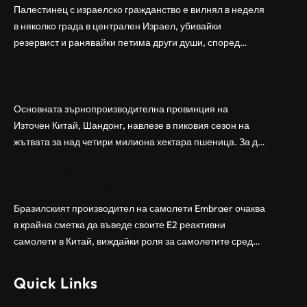
Палестинец с израелско гражданство е вилнял в неделя
в няколко града в централен Израел, убивайки
резервист и ранявайки петима други души, според
израелската полиция и армия. Нападателят е убит от
Шандонг се подготвя за лятна жътва, сеитба
полицията. Атаката дойде във време на повишено
на пшеница и други култури
напрежение след поредица от атаки на израелски
заселници и смъртоносната стрелба по палестинско
Основната зърнопроизводителна провинция на
бебе през уикенда в близкия…
Източен Китай, Шандонг, навлезе в пиковия сезон на
жътвата за над четири милиона хектара пшеница. За да
осигури гладка реколта, Министерството на
Бразилският Embraer вижда евентуален
земеделието и селските въпроси на провинция
пробив в Китай за самолетите E2
Шандонг се координира с транспортните,
метеорологичните, зърнените и нефтохимическите
Бразилският производител на самолети Embraer ⁠очаква
власти за създаване на бензиностанции. Площта за
в крайна сметка да въведе своите ⁠E2 реактивни
засаждане на пшеница в провинцията е на…
самолети в Китай, виждайки роля за самолетите сред
моделите, разработени в страната, каза висш
изпълнителен директор пред Ройтерс в неделя. „Имаме
Quick Links
специален екип в Пекин, те работят всеки ден в Китай“,