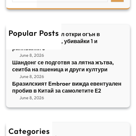
и
а
у
a
л
ж
б
r
с
ъ
и
c
к
т
в
h
Popular Posts
и
в
Арабски нападател откри огън в
а
я
а
централен Израел, убивайки 1 и
й
т
,
ранявайки 5
к
E
с
June 8, 2026
и
m
е
Шандонг се подготвя за лятна жътва,
1
b
сеитба на пшеница и други култури
и
и
r
т
June 8, 2026
р
a
Бразилският Embraer вижда евентуален
б
а
e
пробив в Китай за самолетите E2
а
н
r
June 8, 2026
н
я
в
а
в
и
п
а
ж
ш
й
д
е
к
Categories
а
н
и