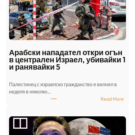
Арабски нападател откри огън
в централен Израел, убивайки 1
и ранявайки 5
Палестинец с израелско гражданство е вилнял в
неделя в няколко…
:
Read More
А
р
а
б
с