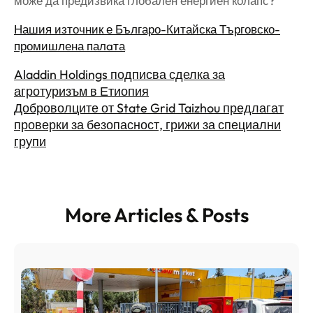
може да предизвика глобален енергиен колапс?
Нашия източник е Българо-Китайска Търговско-
промишлена палaта
Aladdin Holdings подписва сделка за
агротуризъм в Етиопия
Доброволците от State Grid Taizhou предлагат
проверки за безопасност, грижи за специални
групи
More Articles & Posts