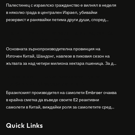
Палестинец с израелско гражданство е вилнял в неделя
в няколко града в централен Израел, убивайки
резервист и ранявайки петима други души, според
израелската полиция и армия. Нападателят е убит от
Шандонг се подготвя за лятна жътва, сеитба
полицията. Атаката дойде във време на повишено
на пшеница и други култури
напрежение след поредица от атаки на израелски
заселници и смъртоносната стрелба по палестинско
Основната зърнопроизводителна провинция на
бебе през уикенда в близкия…
Източен Китай, Шандонг, навлезе в пиковия сезон на
жътвата за над четири милиона хектара пшеница. За да
осигури гладка реколта, Министерството на
Бразилският Embraer вижда евентуален
земеделието и селските въпроси на провинция
пробив в Китай за самолетите E2
Шандонг се координира с транспортните,
метеорологичните, зърнените и нефтохимическите
Бразилският производител на самолети Embraer ⁠очаква
власти за създаване на бензиностанции. Площта за
в крайна сметка да въведе своите ⁠E2 реактивни
засаждане на пшеница в провинцията е на…
самолети в Китай, виждайки роля за самолетите сред
моделите, разработени в страната, каза висш
изпълнителен директор пред Ройтерс в неделя. „Имаме
Quick Links
специален екип в Пекин, те работят всеки ден в Китай“,