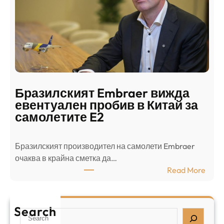
о
ъ
н
н
г
в
с
ц
е
е
п
н
о
т
д
р
Бразилският Embraer вижда
г
а
евентуален пробив в Китай за
о
л
самолетите E2
т
е
в
н
Бразилският производител на самолети Embraer
я
И
⁠очаква в крайна сметка да…
з
з
:
Read More
а
р
Б
л
а
р
я
е
а
т
Search
л
S
з
н
,