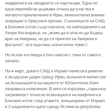
подкрепата на западните си партньори. Една по
една европейски държави отказа да участва в
неговото приключение в Иран, включително военни
операции в Ормузкия пролив. Съюзниците на САЩ
в Близкия изток също научиха, че наблюдението на
Хенри Кисинджър, че „може да е опасно да бъдеш
враг на Америка, но да си приятел на Америка е
фатално“, все още има значителна тежест.
Но Асеан изглежда е бил наясно с това от самото
начало.
На 4 март, докато САЩ и Израел нанесоха ракетни
и въздушни удари срещу Иран, външните министри
на Асоциацията на нациите от Югоизточна Азия
направиха изявление. В него се изразява „сериозна
загриженост относно ескалацията на конфликта в
Близкия изток след атаките, инициирани от Израел
и Съединените щати срещу Ислямска република