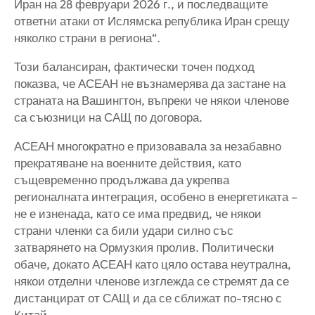
Иран на 28 февруари 2026 г., и последващите
ответни атаки от Ислямска република Иран срещу
няколко страни в региона“.
Този балансиран, фактически точен подход
показва, че АСЕАН не възнамерява да застане на
страната на Вашингтон, въпреки че някои членове
са съюзници на САЩ по договора.
АСЕАН многократно е призовавала за незабавно
прекратяване на военните действия, като
същевременно продължава да укрепва
регионалната интеграция, особено в енергетиката –
не е изненада, като се има предвид, че някои
страни членки са били удари силно със
затварянето на Ормузкия пролив. Политически
обаче, докато АСЕАН като цяло остава неутрална,
някои отделни членове изглежда се стремят да се
дистанцират от САЩ и да се сближат по-тясно с
Китай.