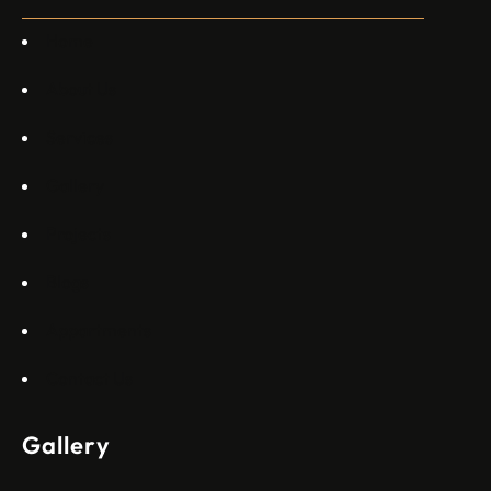
каза главният изпълнителен директор на Embraer
Commercial Aviation Арджан Мейер…
Home
About Us
Services
Gallery
Projects
Blogs
Appartments
Contact Us
Gallery