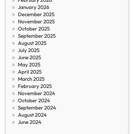
и
January 2026
т
December 2025
а
November 2025
й
October 2025
з
September 2025
а
August 2025
с
July 2025
а
June 2025
м
May 2025
о
April 2025
л
March 2025
е
February 2025
т
November 2024
и
October 2024
т
September 2024
е
August 2024
E
June 2024
2