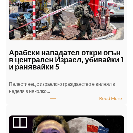
Арабски нападател откри огън
в централен Израел, убивайки 1
и ранявайки 5
Палестинец с израелско гражданство е вилнял в
неделя в няколко…
:
Read More
А
р
а
б