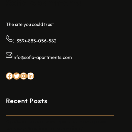
Sofia Apartments
The site you could trust
(+359)-885-056-582
info@sofia-apartments.com
Facebook
Twitter
Instagram
LinkedIn
Recent Posts
Арабски нападател откри огън в централен
Израел, убивайки 1 и ранявайки 5