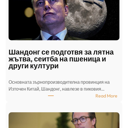
с
к
и
н
а
п
а
д
Шандонг се подготвя за лятна
а
жътва, сеитба на пшеница и
т
други култури
е
л
Основната зърнопроизводителна провинция на
о
Източен Китай, Шандонг, навлезе в пиковия…
т
:
Read More
к
Ш
р
а
и
н
о
д
г