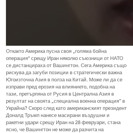
Откакто Америка пусна своя „голяма бойна
операция“ срещу Иран няколко съюзници от НАТО
се дистанцираха от Вашингтон. Сега Америка също
рискува да загуби позиции в стратегически важна
Югоизточна Азия в полза на Китай. Може ли да се
изправи пред ерозия на влиянието, подобна на
тази, претърпяна от Русия в Централна Азия в
резултат на своята „специална военна операция” в
Украйна? Скоро след като американският президент
Доналд Тръмп нанесе масирани въздушни и
ракетни удари срещу Иран на 28 февруари, стана
ясно, че Вашингтон не може да разчита на