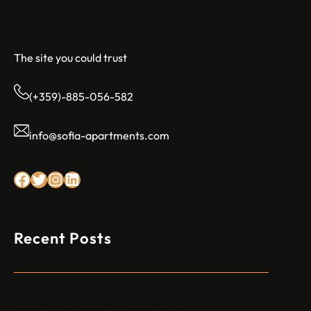
Sofia Apartments
The site you could trust
(+359)-885-056-582
info@sofia-apartments.com
Facebook
Twitter
Instagram
LinkedIn
Recent Posts
Арабски нападател откри огън в централен
Израел, убивайки 1 и ранявайки 5