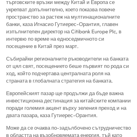
търговските връзки между Китай и Европа се
укрепват допълнително, което показва повече
пространство за растеж на мултинационалните
банки, каза Игнасио Гутиерес-Орантия, главен
изпълнителен директор на Citibank Europe Plc, в
интервю по време на едноседмичното си
посещение в Китай през март.
Събирайки регионалните ръководители на банката
от цял ​​свят, посещението беше първият по рода си
ход, който подчертава централната роля на
страната в глобалната стратегия на банката.
Европейският пазар ще продължи да бъде важна
инвестиционна дестинация за китайските компании
поради големия акцент върху зеления преход и на
двата пазара, каза Гутиерес-Орантия.
Може да се очаква по-задълбочено сътрудничество
в областта на възобновяемата енергия, тъй като