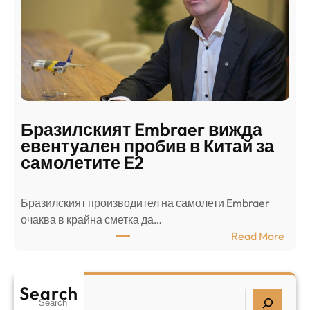
о
ъ
н
н
г
в
с
ц
е
е
п
н
о
т
д
р
Бразилският Embraer вижда
г
а
евентуален пробив в Китай за
о
л
самолетите E2
т
е
в
н
Бразилският производител на самолети Embraer
я
И
⁠очаква в крайна сметка да…
з
з
:
Read More
а
р
Б
л
а
р
я
е
а
т
Search
л
S
з
н
,