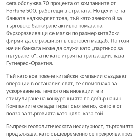
сега обслужва 70 процента от компаниите от
Fortune 500, работещи в страната. Но целите на
банката надхвърлят това, тъй като звеното й за
търговско банкиране активно помага на
бързоразвиващи се малки по размер китайски
фирми да се разширят в световен мащаб. По този
начин банката може да служи като „партньор за
пътуването“, а не като играч на транзакции, каза
Гутиерес-Орантия.
Тъй като все повече китайски компании създават
операции в останалия свят, те спомогнаха за
ускоряване на темпото на иновациите и
стимулиране на конкуренцията по добър начин.
Компаниите се адаптират съответно, което е от
полза за търговията като цяло, каза той.
Въпреки геополитическата несигурност, търговията
продължава, като същевременно се прекроява през