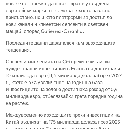
повече се стремят да инвестират в утвърдени
европейски марки, не само за тяхното пазарно
присъствие, но и като платформи за достъп до
нови канали и клиентски сегменти в световен
мащаб, според Gutierrez-Orrantia.
Последните данни дават ключ към възходящата
тенденция.
Според изчисленията на Citi преките китайски
чуждестранни инвестиции в Европа са достигнали
10 милиарда евро (11,6 милиарда долара) през 2024
г., което е 47% увеличение на годишна база.
Инвестициите на зелено достигнаха рекорд от 5,9
милиарда евро, отбелязвайки трета поредна година
на растеж.
Междувременно изходящите преки инвестиции на
Китай възлизат на 175 милиарда долара през 2025
г., което е ръст от 7 процента на годишна база.