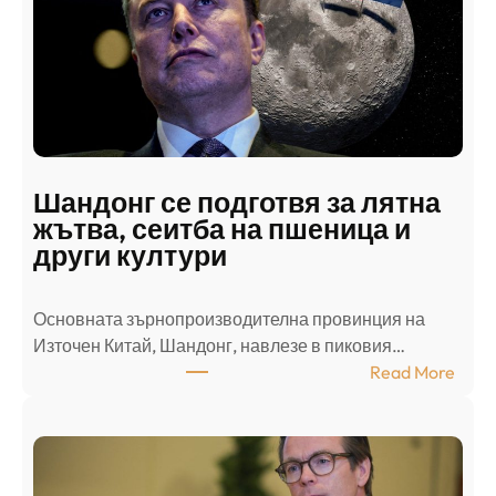
с
к
и
н
а
п
а
д
Шандонг се подготвя за лятна
а
жътва, сеитба на пшеница и
т
други култури
е
л
Основната зърнопроизводителна провинция на
о
Източен Китай, Шандонг, навлезе в пиковия…
т
:
Read More
к
Ш
р
а
и
н
о
д
г