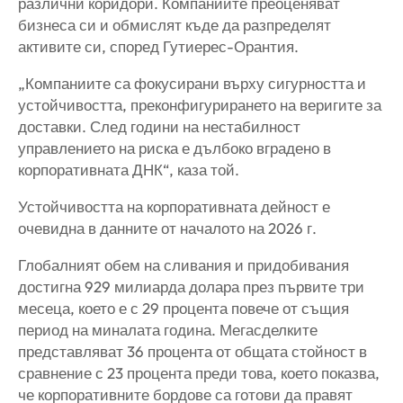
различни коридори. Компаниите преоценяват
бизнеса си и обмислят къде да разпределят
активите си, според Гутиерес-Орантия.
„Компаниите са фокусирани върху сигурността и
устойчивостта, преконфигурирането на веригите за
доставки. След години на нестабилност
управлението на риска е дълбоко вградено в
корпоративната ДНК“, каза той.
Устойчивостта на корпоративната дейност е
очевидна в данните от началото на 2026 г.
Глобалният обем на сливания и придобивания
достигна 929 милиарда долара през първите три
месеца, което е с 29 процента повече от същия
период на миналата година. Мегасделките
представляват 36 процента от общата стойност в
сравнение с 23 процента преди това, което показва,
че корпоративните бордове са готови да правят