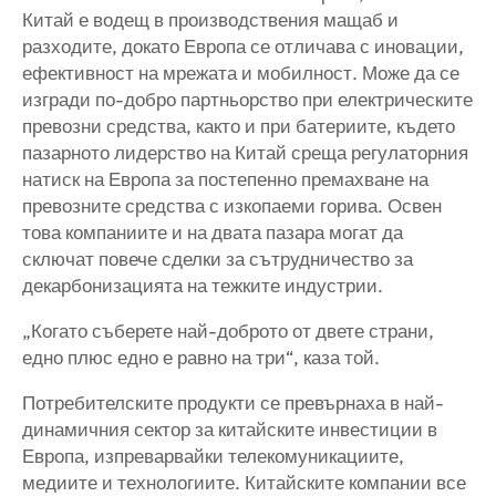
Китай е водещ в производствения мащаб и
разходите, докато Европа се отличава с иновации,
ефективност на мрежата и мобилност. Може да се
изгради по-добро партньорство при електрическите
превозни средства, както и при батериите, където
пазарното лидерство на Китай среща регулаторния
натиск на Европа за постепенно премахване на
превозните средства с изкопаеми горива. Освен
това компаниите и на двата пазара могат да
сключат повече сделки за сътрудничество за
декарбонизацията на тежките индустрии.
„Когато съберете най-доброто от двете страни,
едно плюс едно е равно на три“, каза той.
Потребителските продукти се превърнаха в най-
динамичния сектор за китайските инвестиции в
Европа, изпреварвайки телекомуникациите,
медиите и технологиите. Китайските компании все