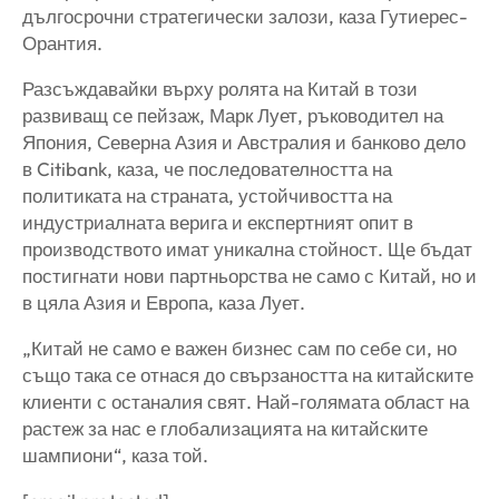
дългосрочни стратегически залози, каза Гутиерес-
Орантия.
Разсъждавайки върху ролята на Китай в този
развиващ се пейзаж, Марк Лует, ръководител на
Япония, Северна Азия и Австралия и банково дело
в Citibank, каза, че последователността на
политиката на страната, устойчивостта на
индустриалната верига и експертният опит в
производството имат уникална стойност. Ще бъдат
постигнати нови партньорства не само с Китай, но и
в цяла Азия и Европа, каза Лует.
„Китай не само е важен бизнес сам по себе си, но
също така се отнася до свързаността на китайските
клиенти с останалия свят. Най-голямата област на
растеж за нас е глобализацията на китайските
шампиони“, каза той.