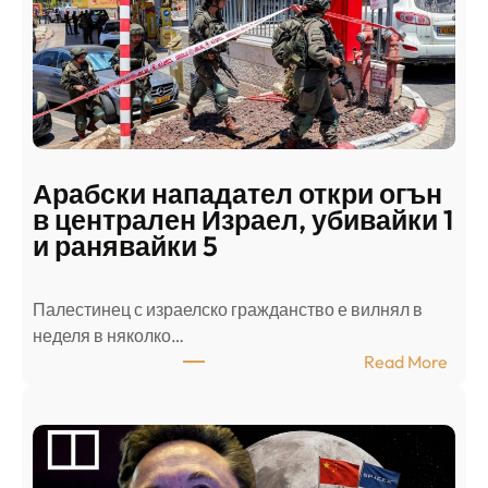
Арабски нападател откри огън
в централен Израел, убивайки 1
и ранявайки 5
Палестинец с израелско гражданство е вилнял в
неделя в няколко…
:
Read More
А
р
а
б