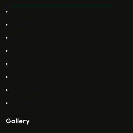
каза главният изпълнителен директор на Embraer
Commercial Aviation Арджан Мейер…
Home
About Us
Services
Gallery
Projects
Blogs
Appartments
Contact Us
Gallery