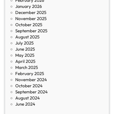
February 2026
и
January 2026
т
December 2025
а
November 2025
й
October 2025
з
September 2025
а
August 2025
с
July 2025
а
June 2025
м
May 2025
о
April 2025
л
March 2025
е
February 2025
т
November 2024
и
October 2024
т
September 2024
е
August 2024
E
June 2024
2