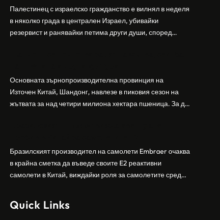
Палестинец с израелско гражданство е вилнял в неделя
в няколко града в централен Израел, убивайки
резервист и ранявайки петима други души, според
израелската полиция и армия. Нападателят е убит от
Шандонг се подготвя за лятна жътва, сеитба
полицията. Атаката дойде във време на повишено
на пшеница и други култури
напрежение след поредица от атаки на израелски
заселници и смъртоносната стрелба по палестинско
Основната зърнопроизводителна провинция на
бебе през уикенда в близкия…
Източен Китай, Шандонг, навлезе в пиковия сезон на
жътвата за над четири милиона хектара пшеница. За да
осигури гладка реколта, Министерството на
Бразилският Embraer вижда евентуален
земеделието и селските въпроси на провинция
пробив в Китай за самолетите E2
Шандонг се координира с транспортните,
метеорологичните, зърнените и нефтохимическите
Бразилският производител на самолети Embraer ⁠очаква
власти за създаване на бензиностанции. Площта за
в крайна сметка да въведе своите ⁠E2 реактивни
засаждане на пшеница в провинцията е на…
самолети в Китай, виждайки роля за самолетите сред
моделите, разработени в страната, каза висш
изпълнителен директор пред Ройтерс в неделя. „Имаме
Quick Links
специален екип в Пекин, те работят всеки ден в Китай“,