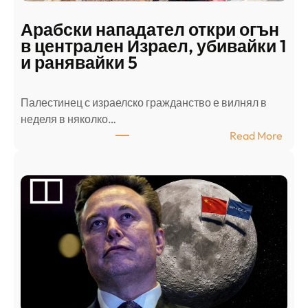
Арабски нападател откри огън
в централен Израел, убивайки 1
и ранявайки 5
Палестинец с израелско гражданство е вилнял в
неделя в няколко…
:
Read More
А
р
а
б
с
к
и
н
а
п