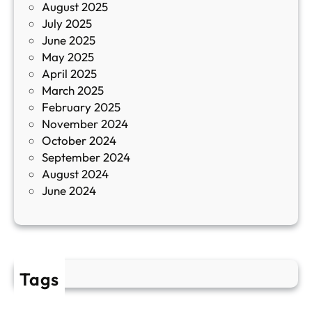
August 2025
с
July 2025
а
June 2025
м
May 2025
о
April 2025
л
March 2025
е
February 2025
т
November 2024
и
October 2024
т
September 2024
е
August 2024
E
June 2024
2
Tags