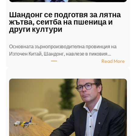
а
д
Шандонг се подготвя за лятна
а
жътва, сеитба на пшеница и
т
други култури
е
л
Основната зърнопроизводителна провинция на
о
Източен Китай, Шандонг, навлезе в пиковия…
т
:
Read More
к
Ш
р
а
и
н
о
д
г
о
ъ
н
н
г
в
с
ц
е
е
п
н