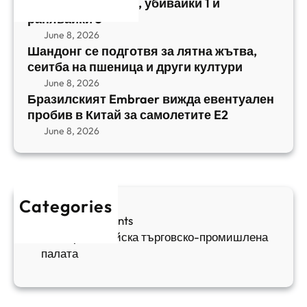
а
централен Израел, убивайки 1 и
й
т
,
ранявайки 5
к
E
с
June 8, 2026
и
m
е
Шандонг се подготвя за лятна жътва,
1
b
сеитба на пшеница и други култури
и
и
r
т
June 8, 2026
р
a
Бразилският Embraer вижда евентуален
б
а
e
пробив в Китай за самолетите E2
а
н
r
June 8, 2026
н
я
в
а
в
и
п
а
ж
ш
й
д
е
к
Categories
а
н
и
Sofia Apartments
е
и
5
Българо-китайска търговско-промишлена
в
ц
палата
е
а
н
и
т
д