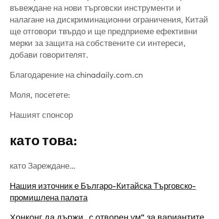
въвеждане на нови търговски инструменти и
налагане на дискриминационни ограничения, Китай
ще отговори твърдо и ще предприеме ефективни
мерки за защита на собствените си интереси,
добави говорителят.
Благодарение на chinadaily.com.cn
Моля, посетете:
Нашият спонсор
като това:
като Зареждане…
Нашия източник е Българо-Китайска Търговско-
промишлена палaта
Хонконг да държи „с отворен ум“ за вариантите