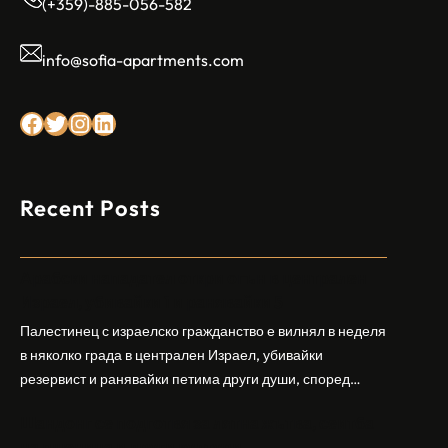
(+359)-885-056-582
info@sofia-apartments.com
Facebook
Twitter
Instagram
LinkedIn
Recent Posts
Арабски нападател откри огън в централен
Израел, убивайки 1 и ранявайки 5
Палестинец с израелско гражданство е вилнял в неделя
в няколко града в централен Израел, убивайки
резервист и ранявайки петима други души, според
израелската полиция и армия. Нападателят е убит от
Шандонг се подготвя за лятна жътва, сеитба
полицията. Атаката дойде във време на повишено
на пшеница и други култури