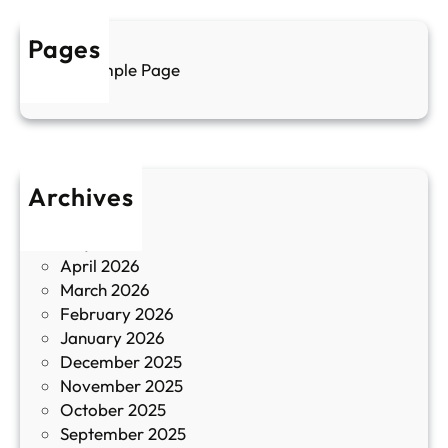
у
р
а
у
Pages
л
г
Sample Page
е
и
н
к
п
у
р
л
о
т
Archives
б
у
June 2026
и
р
May 2026
в
и
April 2026
в
March 2026
К
February 2026
и
January 2026
т
December 2025
а
November 2025
й
October 2025
з
September 2025
а