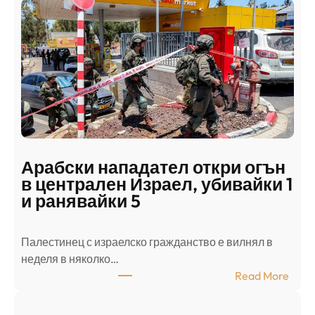
Арабски нападател откри огън
в централен Израел, убивайки 1
и ранявайки 5
Палестинец с израелско гражданство е вилнял в
неделя в няколко…
:
Read More
А
р