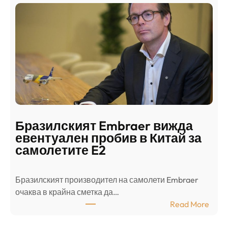
н
о
д
г
о
ъ
н
н
г
в
с
ц
е
е
п
н
о
т
д
р
Бразилският Embraer вижда
г
а
евентуален пробив в Китай за
о
л
самолетите E2
т
е
в
н
Бразилският производител на самолети Embraer
я
И
⁠очаква в крайна сметка да…
з
з
:
Read More
а
р
Б
л
а
р