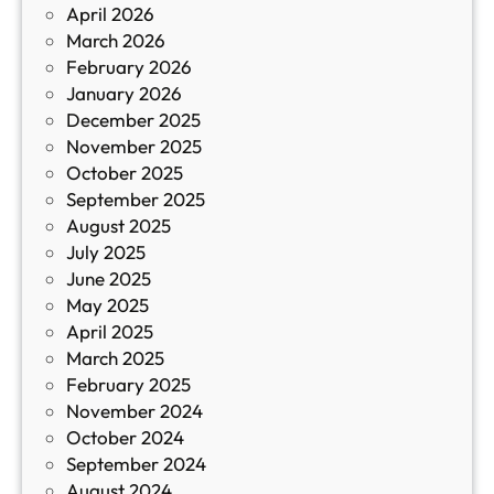
April 2026
в
March 2026
К
February 2026
и
January 2026
т
December 2025
а
November 2025
й
October 2025
з
September 2025
а
August 2025
с
July 2025
а
June 2025
м
May 2025
о
April 2025
л
March 2025
е
February 2025
т
November 2024
и
October 2024
т
September 2024
е
August 2024
E