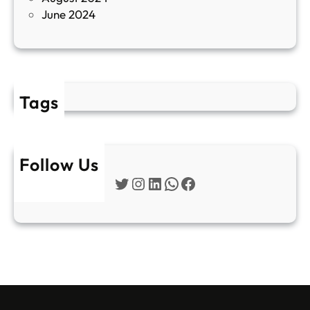
June 2024
2
Tags
Follow Us
Twitter
Instagram
LinkedIn
WhatsApp
Facebook