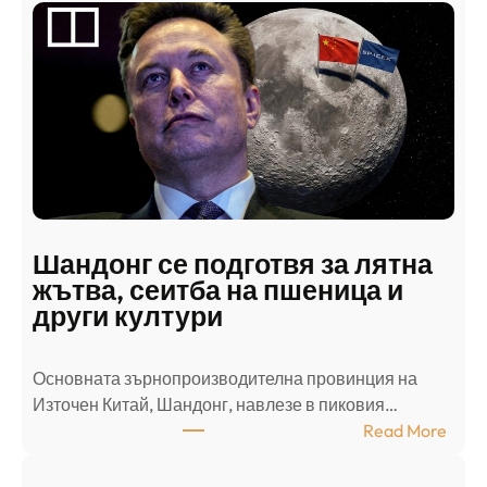
а
б
с
к
и
н
а
п
а
д
Шандонг се подготвя за лятна
а
жътва, сеитба на пшеница и
т
други култури
е
л
Основната зърнопроизводителна провинция на
о
Източен Китай, Шандонг, навлезе в пиковия…
т
:
Read More
к
Ш
р
а
и