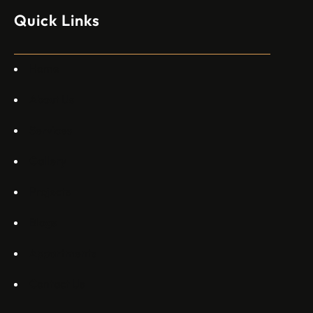
изпълнителен директор пред Ройтерс в неделя. „Имаме
Quick Links
специален екип в Пекин, те работят всеки ден в Китай“,
каза главният изпълнителен директор на Embraer
Commercial Aviation Арджан Мейер…
Home
About Us
Services
Gallery
Projects
Blogs
Appartments
Contact Us