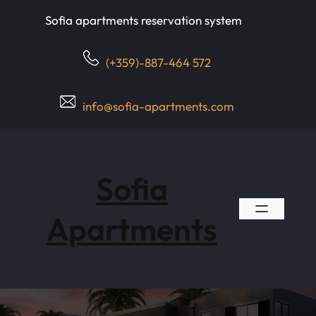
Skip
Sofia apartments reservation system
to
content
(+359)-887-464 572
info@sofia-apartments.com
Sofia
Apartments