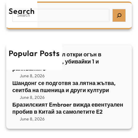
я
е
а
т
Search
л
S
з
н
,
e
и
а
у
a
л
ж
б
r
с
ъ
и
c
к
т
в
h
Popular Posts
и
в
Арабски нападател откри огън в
а
я
а
централен Израел, убивайки 1 и
й
т
,
ранявайки 5
к
E
с
June 8, 2026
и
m
е
Шандонг се подготвя за лятна жътва,
1
b
сеитба на пшеница и други култури
и
и
r
т
June 8, 2026
р
a
Бразилският Embraer вижда евентуален
б
а
e
пробив в Китай за самолетите E2
а
н
r
June 8, 2026
н
я
в
а
в
и
п
а