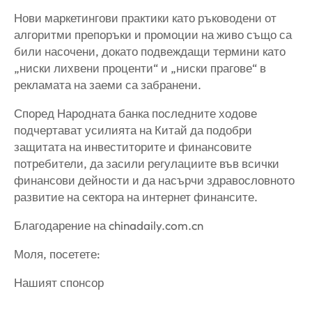
Нови маркетингови практики като ръководени от
алгоритми препоръки и промоции на живо също са
били насочени, докато подвеждащи термини като
„ниски лихвени проценти“ и „ниски прагове“ в
рекламата на заеми са забранени.
Според Народната банка последните ходове
подчертават усилията на Китай да подобри
защитата на инвеститорите и финансовите
потребители, да засили регулациите във всички
финансови дейности и да насърчи здравословното
развитие на сектора на интернет финансите.
Благодарение на chinadaily.com.cn
Моля, посетете:
Нашият спонсор