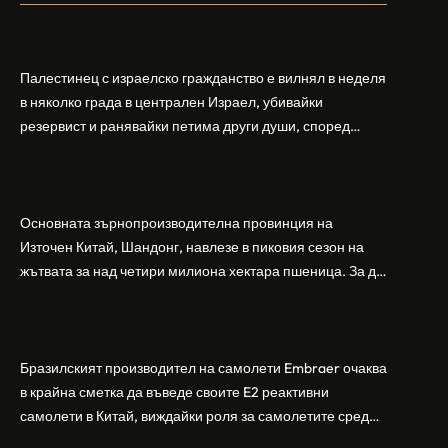
Арабски нападател откри огън в централен
Израел, убивайки 1 и ранявайки 5
Палестинец с израелско гражданство е вилнял в неделя
в няколко града в централен Израел, убивайки
резервист и ранявайки петима други души, според
израелската полиция и армия. Нападателят е убит от
Шандонг се подготвя за лятна жътва, сеитба
полицията. Атаката дойде във време на повишено
на пшеница и други култури
напрежение след поредица от атаки на израелски
заселници и смъртоносната стрелба по палестинско
Основната зърнопроизводителна провинция на
бебе през уикенда в близкия…
Източен Китай, Шандонг, навлезе в пиковия сезон на
жътвата за над четири милиона хектара пшеница. За да
осигури гладка реколта, Министерството на
Бразилският Embraer вижда евентуален
земеделието и селските въпроси на провинция
пробив в Китай за самолетите E2
Шандонг се координира с транспортните,
метеорологичните, зърнените и нефтохимическите
Бразилският производител на самолети Embraer ⁠очаква
власти за създаване на бензиностанции. Площта за
в крайна сметка да въведе своите ⁠E2 реактивни
засаждане на пшеница в провинцията е на…
самолети в Китай, виждайки роля за самолетите сред
моделите, разработени в страната, каза висш