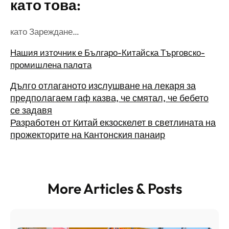
като това:
като Зареждане…
Нашия източник е Българо-Китайска Търговско-
промишлена палaта
Дълго отлаганото изслушване на лекаря за
предполагаем гаф казва, че смятал, че бебето
се задавя
Разработен от Китай екзоскелет в светлината на
прожекторите на Кантонския панаир
More Articles & Posts