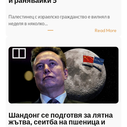
и ранявайки 5
Палестинец с израелско гражданство е вилнял в
неделя в няколко…
:
Read More
А
р
а
б
с
к
и
н
а
п
а
д
Шандонг се подготвя за лятна
а
жътва, сеитба на пшеница и
т