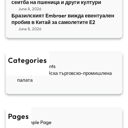
b
сеитба на пшеница и други култури
и
и
r
т
June 8, 2026
р
a
Бразилският Embraer вижда евентуален
б
а
e
пробив в Китай за самолетите E2
а
н
r
June 8, 2026
н
я
в
а
в
и
п
а
ж
ш
й
д
е
к
Categories
а
н
и
Sofia Apartments
е
и
5
Българо-китайска търговско-промишлена
в
ц
палата
е
а
н
и
т
д
у
р
а
у
Pages
л
г
Sample Page
е
и