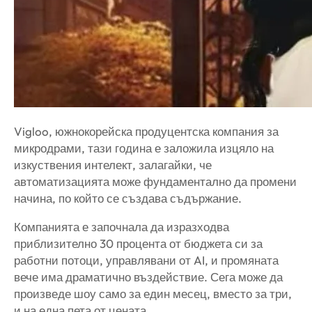
Vigloo, южнокорейска продуцентска компания за
микродрами, тази година е заложила изцяло на
изкуствения интелект, залагайки, че
автоматизацията може фундаментално да промени
начина, по който се създава съдържание.
Компанията е започнала да изразходва
приблизително 30 процента от бюджета си за
работни потоци, управлявани от AI, и промяната
вече има драматично въздействие. Сега може да
произведе шоу само за един месец, вместо за три,
и на една пета от цената.