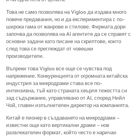
Това не само позволява на Vigloo да издава много
повече предавания, но и да експериментира с по-
широка гама от жанрове и стилове. Фирмата дори
започва да позволява на AI агентите да се справят с
основни задачи като писане на скриптове, които
след това се преглеждат от човешки
производители.
Въпреки това Vigloo все още се чувства под
напрежение. Конкуренцията от огромната китайска
индустрия за микродрами става все по-
интензивна, тъй като страната хвърля тежестта си
зад съдържание, управлявано от AI, според Нийл
Чой, главен изпълнителен директор на компанията.
Китай е пионер в създаването на микродрами –
известни още като вертикални драми – нов
развлекателен формат, който често е наричан