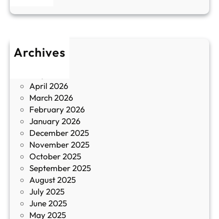
н
к
п
у
р
л
о
т
Archives
б
у
June 2026
и
р
May 2026
в
и
April 2026
в
March 2026
К
February 2026
и
January 2026
т
December 2025
а
November 2025
й
October 2025
з
September 2025
а
August 2025
с
July 2025
а
June 2025
м
May 2025
о