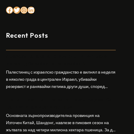
Facebook
Twitter
Instagram
LinkedIn
Recent Posts
Арабски нападател откри огън в централен
Израел, убивайки 1 и ранявайки 5
Палестинец с израелско гражданство е вилнял в неделя
в няколко града в централен Израел, убивайки
резервист и ранявайки петима други души, според
израелската полиция и армия. Нападателят е убит от
Шандонг се подготвя за лятна жътва, сеитба
полицията. Атаката дойде във време на повишено
на пшеница и други култури
напрежение след поредица от атаки на израелски
заселници и смъртоносната стрелба по палестинско
Основната зърнопроизводителна провинция на
бебе през уикенда в близкия…
Източен Китай, Шандонг, навлезе в пиковия сезон на
жътвата за над четири милиона хектара пшеница. За да