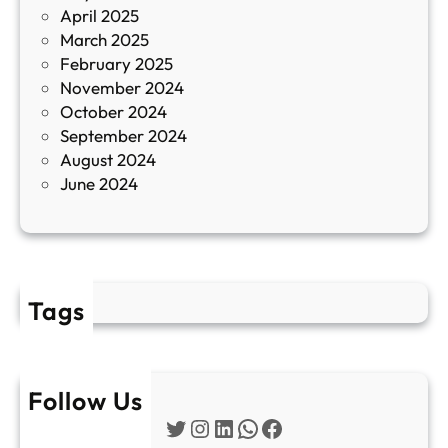
April 2025
л
March 2025
е
February 2025
т
November 2024
и
October 2024
т
September 2024
е
August 2024
E
June 2024
2
Tags
Follow Us
Twitter
Instagram
LinkedIn
WhatsApp
Facebook