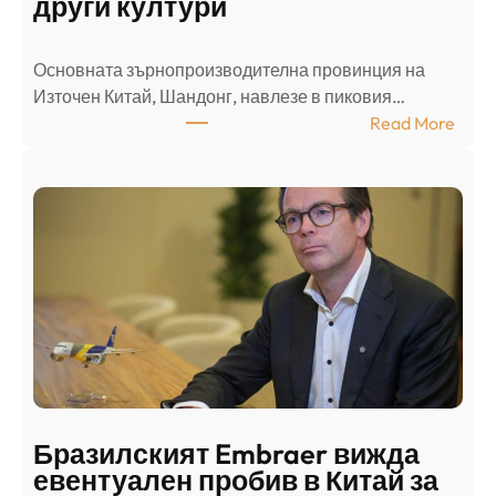
други култури
е
л
Основната зърнопроизводителна провинция на
о
Източен Китай, Шандонг, навлезе в пиковия…
т
:
Read More
к
Ш
р
а
и
н
о
д
г
о
ъ
н
н
г
в
с
ц
е
е
п
н
о
т
д
р
Бразилският Embraer вижда
г
а
евентуален пробив в Китай за
о