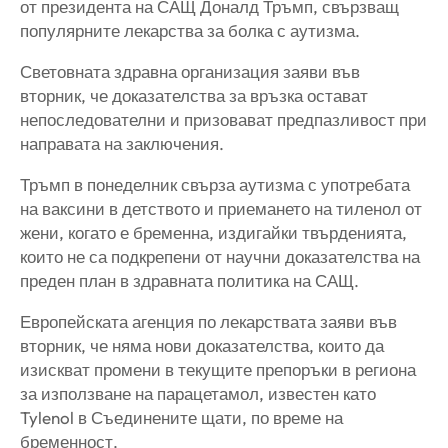
от президента на САЩ Доналд Тръмп, свързващ
популярните лекарства за болка с аутизма.
Световната здравна организация заяви във
вторник, че доказателства за връзка остават
непоследователни и призовават предпазливост при
направата на заключения.
Тръмп в понеделник свърза аутизма с употребата
на ваксини в детството и приемането на тиленол от
жени, когато е бременна, издигайки твърденията,
които не са подкрепени от научни доказателства на
преден план в здравната политика на САЩ.
Европейската агенция по лекарствата заяви във
вторник, че няма нови доказателства, които да
изискват промени в текущите препоръки в региона
за използване на парацетамол, известен като
Tylenol в Съединените щати, по време на
бременност.