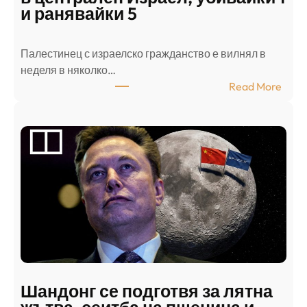
и ранявайки 5
Палестинец с израелско гражданство е вилнял в
неделя в няколко…
:
Read More
А
р
а
б
с
к
и
н
а
п
а
д
Шандонг се подготвя за лятна
а