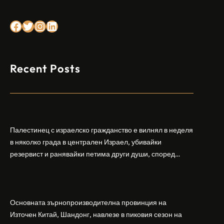
Facebook
Twitter
Instagram
LinkedIn
Recent Posts
Арабски нападател откри огън в централен
Израел, убивайки 1 и ранявайки 5
Палестинец с израелско гражданство е вилнял в неделя
в няколко града в централен Израел, убивайки
резервист и ранявайки петима други души, според
израелската полиция и армия. Нападателят е убит от
Шандонг се подготвя за лятна жътва, сеитба
полицията. Атаката дойде във време на повишено
на пшеница и други култури
напрежение след поредица от атаки на израелски
заселници и смъртоносната стрелба по палестинско
Основната зърнопроизводителна провинция на
бебе през уикенда в близкия…
Източен Китай, Шандонг, навлезе в пиковия сезон на