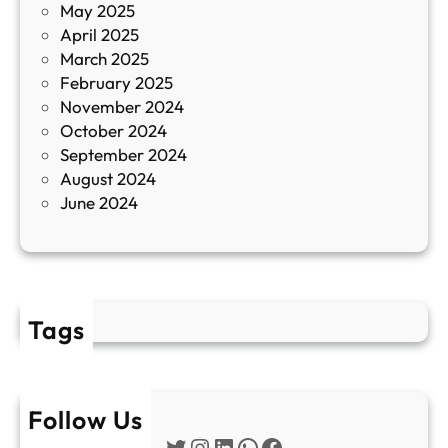
May 2025
о
April 2025
л
March 2025
е
February 2025
т
November 2024
и
October 2024
т
September 2024
е
August 2024
E
June 2024
2
Tags
Follow Us
Twitter
Instagram
LinkedIn
WhatsApp
Facebook