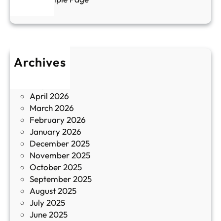
е
и
н
к
п
у
р
л
о
т
Archives
б
у
June 2026
и
р
May 2026
в
и
April 2026
в
March 2026
К
February 2026
и
January 2026
т
December 2025
а
November 2025
й
October 2025
з
September 2025
а
August 2025
с
July 2025
а
June 2025
м