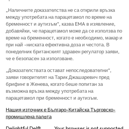
„Наличните доказателства не са открили връзка
между употребата на парацетамол по време на
бременност и аутизъм“, казва EMA в изявление,
добавяйки, че парацетамол може да се използва по
време на бременност, когато е необходимо, макар и
при най -ниската ефективна доза и честота. В
понеделник британският здравен регулатор заяви,
че е безопасен за използване.
„Доказателствата остават непоследователни“,
заяви говорителят на Тарик Джашаревич пред
брифинг в Женева, когато беше попитан за
възможна връзка между употребата на
парацетамол при бременност и аутизъм.
Нашия източник е Българо-Китайска Търговско-
промишлена палaта
Delightful Delft
Your browser is not supported