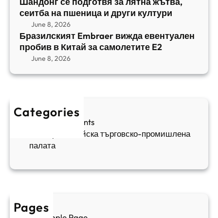
е
Шандонг се подготвя за лятна жътва,
1
b
сеитба на пшеница и други култури
и
и
r
т
June 8, 2026
р
a
Бразилският Embraer вижда евентуален
б
а
e
пробив в Китай за самолетите E2
а
н
r
June 8, 2026
н
я
в
а
в
и
п
а
ж
ш
й
д
е
к
Categories
а
н
и
Sofia Apartments
е
и
5
Българо-китайска търговско-промишлена
в
ц
палата
е
а
н
и
т
д
у
р
а
у
Pages
л
г
Sample Page