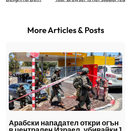
More Articles & Posts
Арабски нападател откри огън
в централен Израел, убивайки 1