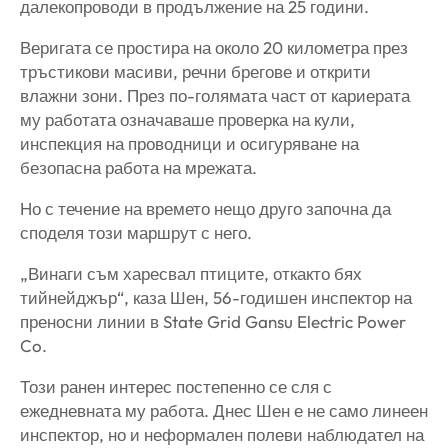
далекопроводи в продължение на 25 години.
Веригата се простира на около 20 километра през
тръстикови масиви, речни брегове и открити
влажни зони. През по-голямата част от кариерата
му работата означаваше проверка на кули,
инспекция на проводници и осигуряване на
безопасна работа на мрежата.
Но с течение на времето нещо друго започна да
споделя този маршрут с него.
„Винаги съм харесвал птиците, откакто бях
тийнейджър“, каза Шен, 56-годишен инспектор на
преносни линии в State Grid Gansu Electric Power
Co.
Този ранен интерес постепенно се сля с
ежедневната му работа. Днес Шен е не само линеен
инспектор, но и неформален полеви наблюдател на