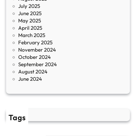
July 2025
а
June 2025
м
May 2025
о
April 2025
л
March 2025
е
February 2025
т
November 2024
и
October 2024
т
September 2024
е
August 2024
E
June 2024
2
Tags