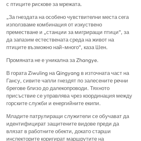
с птиците рискове за мрежата.
„За гнездата на особено чувствителни места сега
използваме комбинация от изкуствено
преместване и „станции за мигриращи птици“, за
да запазим естествената среда на живот на
птиците възможно най-много“, каза Шен.
Промяната не е уникална за Zhangye.
В гората Ziwuling на Qingyang в източната част на
Гансу, сивите чапли гнездят по залесените речни
брегове близо до далекопроводи. Тяхното
присъствие се управлява чрез координация между
горските служби и енергийните екипи.
Младите патрулиращи служители се обучават да
идентифицират защитените видове преди да
влязат в работните обекти, докато старши
инспекторите коригират маршрутите на