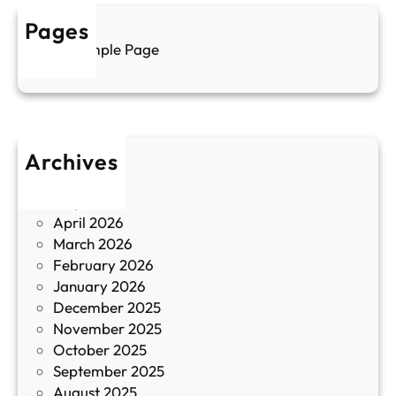
а
у
Pages
л
г
Sample Page
е
и
н
к
п
у
р
л
о
т
Archives
б
у
June 2026
и
р
May 2026
в
и
April 2026
в
March 2026
К
February 2026
и
January 2026
т
December 2025
а
November 2025
й
October 2025
з
September 2025
а
August 2025
с