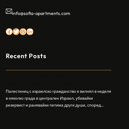
info@sofia-apartments.com
Facebook
Twitter
Instagram
LinkedIn
Recent Posts
Арабски нападател откри огън в централен
Израел, убивайки 1 и ранявайки 5
Палестинец с израелско гражданство е вилнял в неделя
в няколко града в централен Израел, убивайки
резервист и ранявайки петима други души, според
израелската полиция и армия. Нападателят е убит от
Шандонг се подготвя за лятна жътва, сеитба
полицията. Атаката дойде във време на повишено
на пшеница и други култури
напрежение след поредица от атаки на израелски