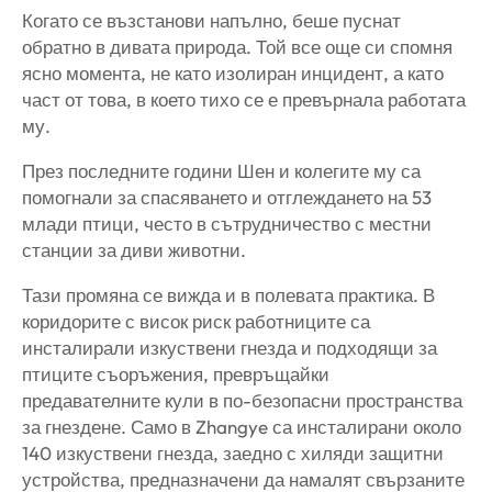
Когато се възстанови напълно, беше пуснат
обратно в дивата природа. Той все още си спомня
ясно момента, не като изолиран инцидент, а като
част от това, в което тихо се е превърнала работата
му.
През последните години Шен и колегите му са
помогнали за спасяването и отглеждането на 53
млади птици, често в сътрудничество с местни
станции за диви животни.
Тази промяна се вижда и в полевата практика. В
коридорите с висок риск работниците са
инсталирали изкуствени гнезда и подходящи за
птиците съоръжения, превръщайки
предавателните кули в по-безопасни пространства
за гнездене. Само в Zhangye са инсталирани около
140 изкуствени гнезда, заедно с хиляди защитни
устройства, предназначени да намалят свързаните