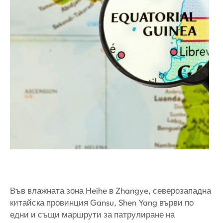
Във влажната зона Heihe в Zhangye, северозападна
китайска провинция Gansu, Shen Yang върви по
едни и същи маршрути за патрулиране на