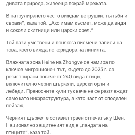
дивата природа, живееща покрай мрежата.
В патрулирането често виждам ветрушки, гълъби и
свраки”, каза той. „Ако имам късмет, може да видя
и соколи скитници или царски орел.“
Той пази умствени и понякога писмени записи на
това, което вижда по коридора на линията.
Влажната зона Heihe на Zhangye се намира по
ключов миграционен път, където до 2023 г. са
регистрирани повече от 240 вида птици,
включително черни щъркели, царски орли и
лебеди. Преносните кули тук вече не се разглеждат
само като инфраструктура, а като част от споделен
пейзаж.
Черният щъркел е оставил траен отпечатък у Шен.
Национално защитеният вид е „пандата на
птиците“, каза той.