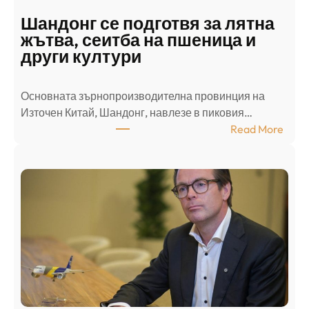
д
Шандонг се подготвя за лятна
а
жътва, сеитба на пшеница и
т
други култури
е
л
Основната зърнопроизводителна провинция на
о
Източен Китай, Шандонг, навлезе в пиковия…
т
:
Read More
к
Ш
р
а
и
н
о
д
г
о
ъ
н
н
г
в
с
ц
е
е
п
н