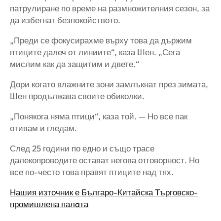
патрулиране по време на размножителния сезон, за
да избегнат безпокойството.
„Преди се фокусирахме върху това да държим
птиците далеч от линиите“, каза Шен. „Сега
мислим как да защитим и двете.“
Дори когато влажните зони замлъкнат през зимата,
Шен продължава своите обиколки.
„Понякога няма птици“, каза той. — Но все пак
отивам и гледам.
След 25 години по едно и също трасе
далекопроводите остават негова отговорност. Но
все по-често това правят птиците над тях.
Нашия източник е Българо-Китайска Търговско-
промишлена палaта