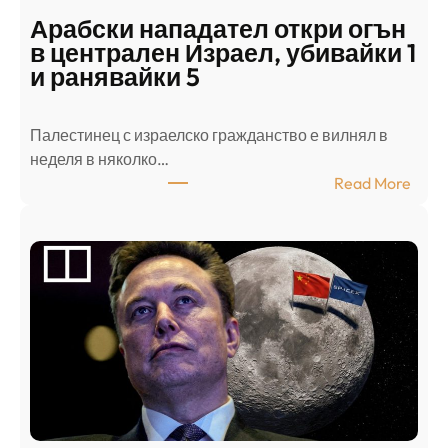
Арабски нападател откри огън
в централен Израел, убивайки 1
и ранявайки 5
Палестинец с израелско гражданство е вилнял в
неделя в няколко…
:
Read More
А
р
а
б
с
к
и
н
а
п
а