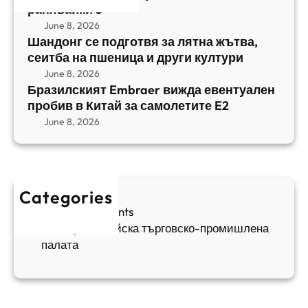
т
,
ранявайки 5
к
E
с
June 8, 2026
и
m
е
Шандонг се подготвя за лятна жътва,
1
b
сеитба на пшеница и други култури
и
и
r
т
June 8, 2026
р
a
Бразилският Embraer вижда евентуален
б
а
e
пробив в Китай за самолетите E2
а
н
r
June 8, 2026
н
я
в
а
в
и
п
а
ж
ш
й
д
е
к
Categories
а
н
и
Sofia Apartments
е
и
5
Българо-китайска търговско-промишлена
в
ц
палата
е
а
н
и
т
д
у
р