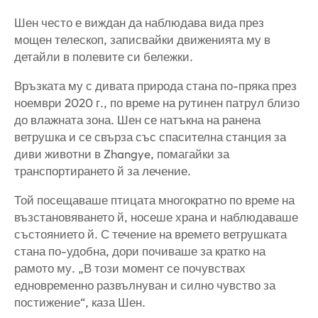
Шен често е виждан да наблюдава вида през
мощен телескоп, записвайки движенията му в
детайли в полевите си бележки.
Връзката му с дивата природа стана по-пряка през
ноември 2020 г., по време на рутинен патрул близо
до влажната зона. Шен се натъкна на ранена
ветрушка и се свърза със спасителна станция за
диви животни в Zhangye, помагайки за
транспортирането й за лечение.
Той посещаваше птицата многократно по време на
възстановяването й, носеше храна и наблюдаваше
състоянието й. С течение на времето ветрушката
стана по-удобна, дори почиваше за кратко на
рамото му. „В този момент се почувствах
едновременно развълнуван и силно чувство за
постижение“, каза Шен.