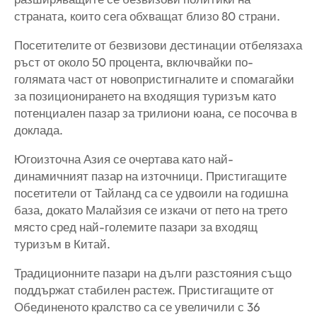
страната, които сега обхващат близо 80 страни.
Посетителите от безвизови дестинации отбелязаха
ръст от около 50 процента, включвайки по-
голямата част от новопристигналите и спомагайки
за позиционирането на входящия туризъм като
потенциален пазар за трилиони юана, се посочва в
доклада.
Югоизточна Азия се очертава като най-
динамичният пазар на източници. Пристигащите
посетители от Тайланд са се удвоили на годишна
база, докато Малайзия се изкачи от пето на трето
място сред най-големите пазари за входящ
туризъм в Китай.
Традиционните пазари на дълги разстояния също
поддържат стабилен растеж. Пристигащите от
Обединеното кралство са се увеличили с 36