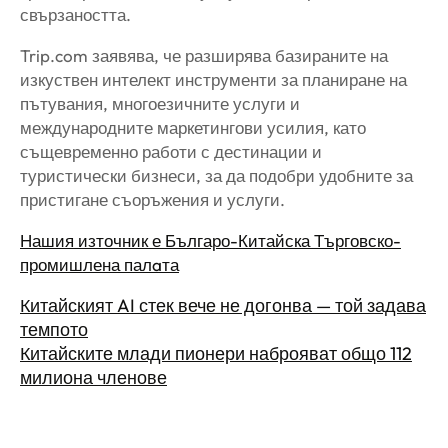
свързаността.
Trip.com заявява, че разширява базираните на
изкуствен интелект инструменти за планиране на
пътувания, многоезичните услуги и
международните маркетингови усилия, като
същевременно работи с дестинации и
туристически бизнеси, за да подобри удобните за
пристигане съоръжения и услуги.
Нашия източник е Българо-Китайска Търговско-
промишлена палaта
Китайският AI стек вече не догонва — той задава
темпото
Китайските млади пионери наброяват общо 112
милиона членове