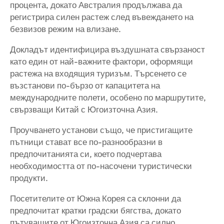
процента, докато Австралия продължава да
регистрира силен растеж след въвеждането на
безвизов режим на влизане.
Докладът идентифицира въздушната свързаност
като един от най-важните фактори, оформящи
растежа на входящия туризъм. Търсенето се
възстанови по-бързо от капацитета на
международните полети, особено по маршрутите,
свързващи Китай с Югоизточна Азия.
Проучването установи също, че пристигащите
пътници стават все по-разнообразни в
предпочитанията си, което подчертава
необходимостта от по-насочени туристически
продукти.
Посетителите от Южна Корея са склонни да
предпочитат кратки градски бягства, докато
пътуващите от Югоизточна Азия са силно