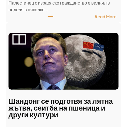
Палестинец с израелско гражданство е вилнял в
неделя в няколко…
:
Read More
А
р
а
б
с
к
и
н
а
п
а
д
Шандонг се подготвя за лятна
а
жътва, сеитба на пшеница и
т
други култури
е
л