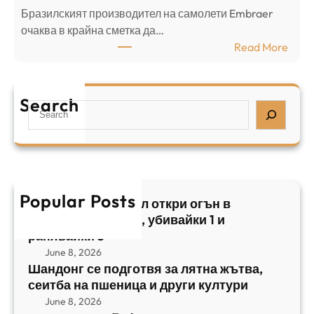
н
Бразилският производител на самолети Embraer
я
И
⁠очаква в крайна сметка да…
з
з
:
Read More
а
р
Б
л
а
р
я
е
а
т
Search
л
S
з
н
,
e
и
а
у
a
л
ж
б
r
с
ъ
и
c
к
т
в
h
Popular Posts
и
в
Арабски нападател откри огън в
а
я
а
централен Израел, убивайки 1 и
й
т
,
ранявайки 5
к
E
с
June 8, 2026
и
m
е
Шандонг се подготвя за лятна жътва,
1
b
сеитба на пшеница и други култури
и
и
r
т
June 8, 2026
р