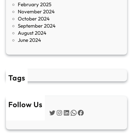
February 2025
т
November 2024
и
October 2024
т
September 2024
е
August 2024
E
June 2024
2
Tags
Follow Us
Twitter
Instagram
LinkedIn
WhatsApp
Facebook