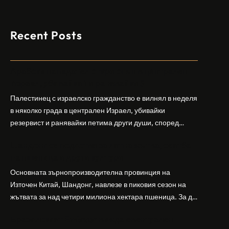
Recent Posts
Арабски нападател откри огън в централен
Израел, убивайки 1 и ранявайки 5
Палестинец с израелско гражданство е вилнял в неделя
в няколко града в централен Израел, убивайки
резервист и ранявайки петима други души, според
израелската полиция и армия. Нападателят е убит от
Шандонг се подготвя за лятна жътва, сеитба
полицията. Атаката дойде във време на повишено
на пшеница и други култури
напрежение след поредица от атаки на израелски
заселници и смъртоносната стрелба по палестинско
Основната зърнопроизводителна провинция на
бебе през уикенда в близкия…
Източен Китай, Шандонг, навлезе в пиковия сезон на
жътвата за над четири милиона хектара пшеница. За да
осигури гладка реколта, Министерството на
Бразилският Embraer вижда евентуален
земеделието и селските въпроси на провинция