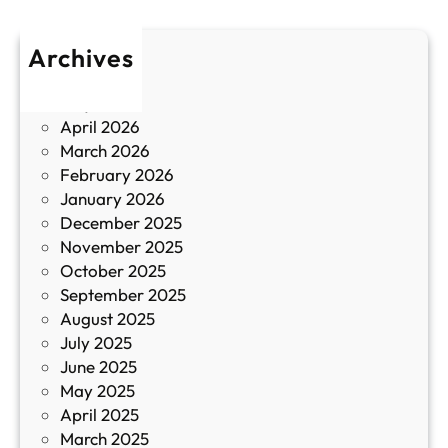
р
л
о
т
Archives
б
у
June 2026
и
р
May 2026
в
и
April 2026
в
March 2026
К
February 2026
и
January 2026
т
December 2025
а
November 2025
й
October 2025
з
September 2025
а
August 2025
с
July 2025
а
June 2025
м
May 2025
о
April 2025
л
March 2025
е