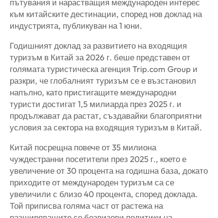
пътувания и нарастващия международен интерес
към китайските дестинации, според нов доклад на
индустрията, публикуван на 1 юни.
Годишният доклад за развитието на входящия
туризъм в Китай за 2026 г. беше представен от
голямата туристическа агенция Trip.com Group и
разкри, че глобалният туризъм се е възстановил
напълно, като пристигащите международни
туристи достигат 1,5 милиарда през 2025 г. и
продължават да растат, създавайки благоприятни
условия за сектора на входящия туризъм в Китай.
Китай посрещна повече от 35 милиона
чуждестранни посетители през 2025 г., което е
увеличение от 30 процента на годишна база, докато
приходите от международен туризъм са се
увеличили с близо 40 процента, според доклада.
Той приписва голяма част от растежа на
разширяващите се безвизови политики на