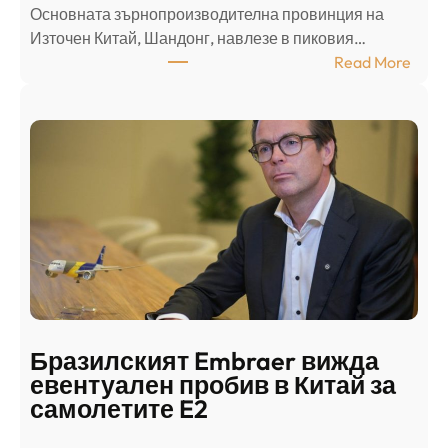
Основната зърнопроизводителна провинция на
о
Източен Китай, Шандонг, навлезе в пиковия…
т
:
Read More
к
Ш
р
а
и
н
о
д
г
о
ъ
н
н
г
в
с
ц
е
е
п
н
о
т
д
р
Бразилският Embraer вижда
г
а
евентуален пробив в Китай за
о
л
самолетите E2
т
е
в