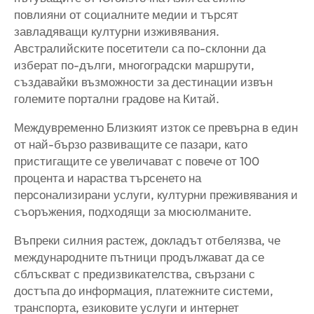
повлияни от социалните медии и търсят
завладяващи културни изживявания.
Австралийските посетители са по-склонни да
изберат по-дълги, многоградски маршрути,
създавайки възможности за дестинации извън
големите портални градове на Китай.
Междувременно Близкият изток се превърна в един
от най-бързо развиващите се пазари, като
пристигащите се увеличават с повече от 100
процента и нараства търсенето на
персонализирани услуги, културни преживявания и
съоръжения, подходящи за мюсюлманите.
Въпреки силния растеж, докладът отбелязва, че
международните пътници продължават да се
сблъскват с предизвикателства, свързани с
достъпа до информация, платежните системи,
транспорта, езиковите услуги и интернет