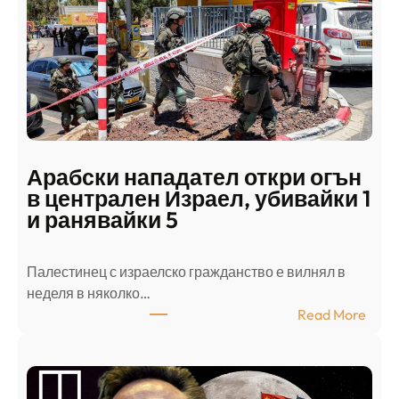
Арабски нападател откри огън
в централен Израел, убивайки 1
и ранявайки 5
Палестинец с израелско гражданство е вилнял в
неделя в няколко…
:
Read More
А
р
а
б