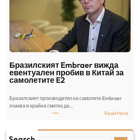
д
г
о
ъ
н
н
г
в
с
ц
е
е
п
н
о
т
д
р
Бразилският Embraer вижда
г
а
евентуален пробив в Китай за
о
л
самолетите E2
т
е
в
н
Бразилският производител на самолети Embraer
я
И
⁠очаква в крайна сметка да…
з
з
:
Read More
а
р
Б
л
а
р
я
е
а
т
Search
л