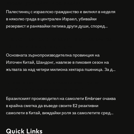
Израел, убивайки 1 и ранявайки 5
Палестинец с израелско гражданство е вилнял в неделя
в няколко града в централен Израел, убивайки
резервист и ранявайки петима други души, според
израелската полиция и армия. Нападателят е убит от
Шандонг се подготвя за лятна жътва, сеитба
полицията. Атаката дойде във време на повишено
на пшеница и други култури
напрежение след поредица от атаки на израелски
заселници и смъртоносната стрелба по палестинско
Основната зърнопроизводителна провинция на
бебе през уикенда в близкия…
Източен Китай, Шандонг, навлезе в пиковия сезон на
жътвата за над четири милиона хектара пшеница. За да
осигури гладка реколта, Министерството на
Бразилският Embraer вижда евентуален
земеделието и селските въпроси на провинция
пробив в Китай за самолетите E2
Шандонг се координира с транспортните,
метеорологичните, зърнените и нефтохимическите
Бразилският производител на самолети Embraer ⁠очаква
власти за създаване на бензиностанции. Площта за
в крайна сметка да въведе своите ⁠E2 реактивни
засаждане на пшеница в провинцията е на…
самолети в Китай, виждайки роля за самолетите сред
моделите, разработени в страната, каза висш
изпълнителен директор пред Ройтерс в неделя. „Имаме
Quick Links