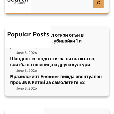
S
з
н
,
e
и
а
у
a
л
ж
б
r
с
ъ
и
c
к
т
в
h
Popular Posts
и
в
Арабски нападател откри огън в
а
я
а
централен Израел, убивайки 1 и
й
т
,
ранявайки 5
к
E
с
June 8, 2026
и
m
е
Шандонг се подготвя за лятна жътва,
1
b
сеитба на пшеница и други култури
и
и
r
т
June 8, 2026
р
a
Бразилският Embraer вижда евентуален
б
а
e
пробив в Китай за самолетите E2
а
н
r
June 8, 2026
н
я
в
а
в
и
п
а
ж
ш
й
д
е
к