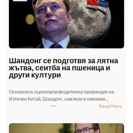
с
к
и
н
а
п
а
д
Шандонг се подготвя за лятна
а
жътва, сеитба на пшеница и
т
други култури
е
л
Основната зърнопроизводителна провинция на
о
Източен Китай, Шандонг, навлезе в пиковия…
т
:
Read More
к
Ш
р
а
и
н
о