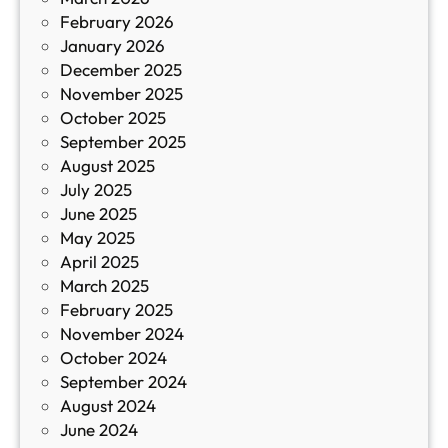
К
February 2026
и
January 2026
т
December 2025
а
November 2025
й
October 2025
з
September 2025
а
August 2025
с
July 2025
а
June 2025
м
May 2025
о
April 2025
л
March 2025
е
February 2025
т
November 2024
и
October 2024
т
September 2024
е
August 2024
E
June 2024
2