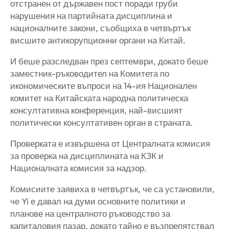
отстранен от държавен пост поради груби
нарушения на партийната дисциплина и
националните закони, съобщиха в четвъртък
висшите антикорупционни органи на Китай.
И беше разследван през септември, докато беше
заместник-ръководител на Комитета по
икономическите въпроси на 14-ия Национален
комитет на Китайската народна политическа
консултативна конференция, най-висшият
политически консултативен орган в страната.
Проверката е извършена от Централната комисия
за проверка на дисциплината на КЗК и
Националната комисия за надзор.
Комисиите заявиха в четвъртък, че са установили,
че Yi е давал на думи основните политики и
планове на централното ръководство за
капиталовия пазар, докато тайно е възпрепятствал