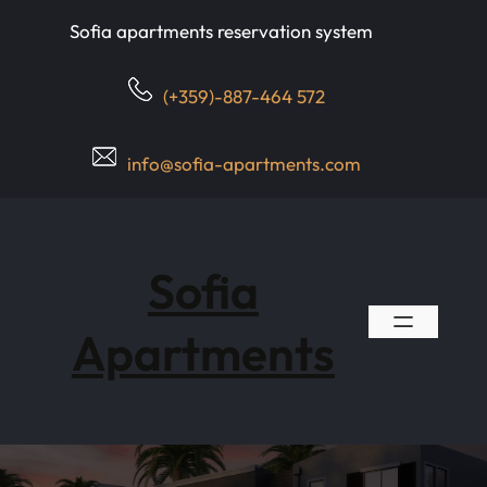
Skip
Sofia apartments reservation system
to
content
(+359)-887-464 572
info@sofia-apartments.com
Sofia
Apartments