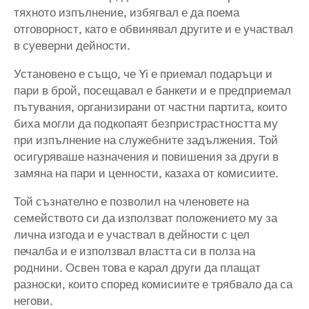
тяхното изпълнение, избягвал е да поема
отговорност, като е обвинявал другите и е участвал
в суеверни дейности.
Установено е също, че Yi е приемал подаръци и
пари в брой, посещавал е банкети и е предприемал
пътувания, организирани от частни партита, които
биха могли да подкопаят безпристрастността му
при изпълнение на служебните задължения. Той
осигуряваше назначения и повишения за други в
замяна на пари и ценности, казаха от комисиите.
Той съзнателно е позволил на членовете на
семейството си да използват положението му за
лична изгода и е участвал в дейности с цел
печалба и е използвал властта си в полза на
роднини. Освен това е карал други да плащат
разноски, които според комисиите е трябвало да са
негови.