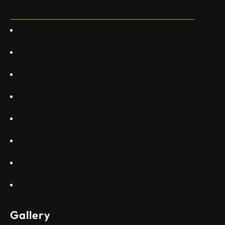
специален екип в Пекин, те работят всеки ден в Китай“,
каза главният изпълнителен директор на Embraer
Commercial Aviation Арджан Мейер…
Home
About Us
Services
Gallery
Projects
Blogs
Appartments
Contact Us
Gallery