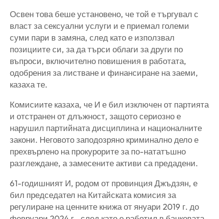
Освен това беше установено, че той е търгувал с
власт за сексуални услуги и е приемал големи
суми пари в замяна, след като е използвал
позициите си, за да търси облаги за други по
въпроси, включително повишения в работата,
одобрения за листване и финансиране на заеми,
казаха те.
Комисиите казаха, че И е бил изключен от партията
и отстранен от длъжност, защото сериозно е
нарушил партийната дисциплина и националните
закони. Неговото заподозряно криминално дело е
прехвърлено на прокурорите за по-нататъшно
разглеждане, а замесените активи са предадени.
61-годишният И, родом от провинция Джъдзян, е
бил председател на Китайската комисия за
регулиране на ценните книжа от януари 2019 г. до
февруари 2024 г., след като е работил в банковата