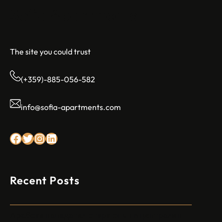
Sofia Apartments
The site you could trust
(+359)-885-056-582
info@sofia-apartments.com
Facebook
Twitter
Instagram
LinkedIn
Recent Posts
Арабски нападател откри огън в централен