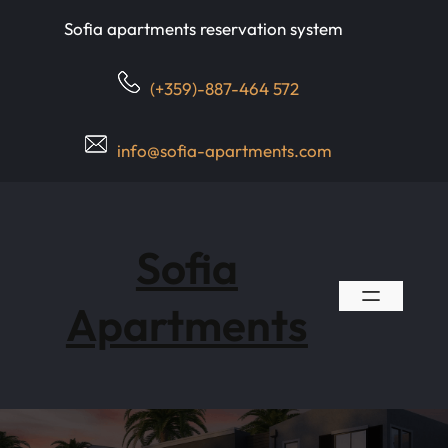
Skip
Sofia apartments reservation system
to
content
(+359)-887-464 572
info@sofia-apartments.com
Sofia
Apartments