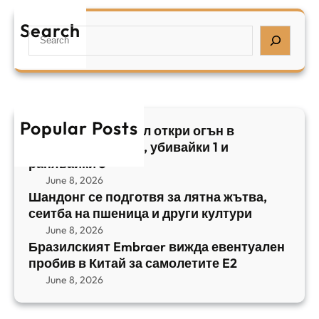
р
я
е
а
т
Search
л
S
з
н
,
e
и
а
у
a
л
ж
б
r
с
ъ
и
c
к
т
в
h
Popular Posts
и
в
Арабски нападател откри огън в
а
я
а
централен Израел, убивайки 1 и
й
т
,
ранявайки 5
к
E
с
June 8, 2026
и
m
е
Шандонг се подготвя за лятна жътва,
1
b
сеитба на пшеница и други култури
и
и
r
т
June 8, 2026
р
a
Бразилският Embraer вижда евентуален
б
а
e
пробив в Китай за самолетите E2
а
н
r
June 8, 2026
н
я
в
а
в
и
п
а