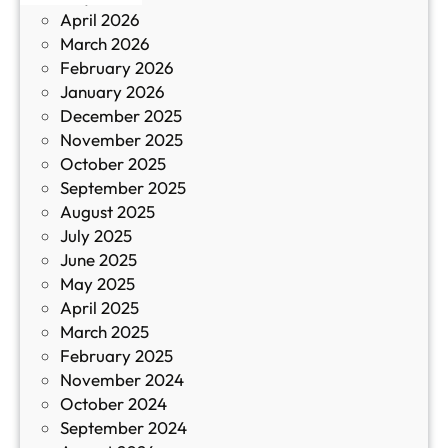
и
April 2026
в
March 2026
К
February 2026
и
January 2026
т
December 2025
а
November 2025
й
October 2025
з
September 2025
а
August 2025
с
July 2025
а
June 2025
м
May 2025
о
April 2025
л
March 2025
е
February 2025
т
November 2024
и
October 2024
т
September 2024
е