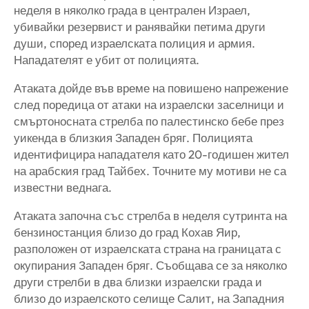
неделя в няколко града в централен Израел,
убивайки резервист и ранявайки петима други
души, според израелската полиция и армия.
Нападателят е убит от полицията.
Атаката дойде във време на повишено напрежение
след поредица от атаки на израелски заселници и
смъртоносната стрелба по палестинско бебе през
уикенда в близкия Западен бряг. Полицията
идентифицира нападателя като 20-годишен жител
на арабския град Тайбех. Точните му мотиви не са
известни веднага.
Атаката започна със стрелба в неделя сутринта на
бензиностанция близо до град Кохав Яир,
разположен от израелската страна на границата с
окупирания Западен бряг. Съобщава се за няколко
други стрелби в два близки израелски града и
близо до израелското селище Салит, на Западния