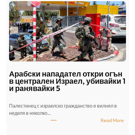
Арабски нападател откри огън
в централен Израел, убивайки 1
и ранявайки 5
Палестинец с израелско гражданство е вилнял в
неделя в няколко…
:
Read More
А
р