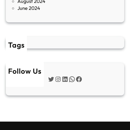
August 2024
E
June 2024
2
Tags
Follow Us
Twitter
Instagram
LinkedIn
WhatsApp
Facebook