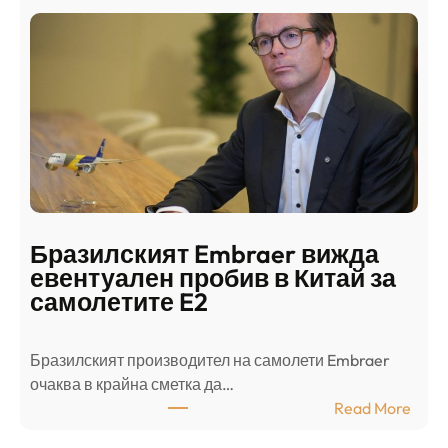
а
и
н
о
д
г
о
ъ
н
н
г
в
с
ц
е
е
п
н
о
т
д
р
Бразилският Embraer вижда
г
а
евентуален пробив в Китай за
о
л
самолетите E2
т
е
в
н
Бразилският производител на самолети Embraer
я
И
⁠очаква в крайна сметка да…
з
з
:
Read More
а
р
Б
л
а