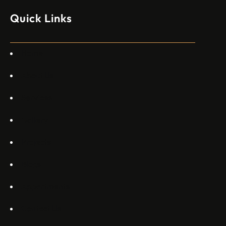
изпълнителен директор пред Ройтерс в неделя. „Имаме
Quick Links
специален екип в Пекин, те работят всеки ден в Китай“,
каза главният изпълнителен директор на Embraer
Commercial Aviation Арджан Мейер…
Home
About Us
Services
Gallery
Projects
Blogs
Appartments
Contact Us