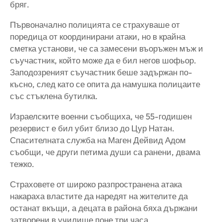
бряг.
Първоначално полицията се страхуваше от
поредица от координирани атаки, но в крайна
сметка установи, че са замесени въоръжен мъж и
съучастник, който може да е бил негов шофьор.
Заподозреният съучастник беше задържан по-
късно, след като се опита да намушка полицаите
със стъклена бутилка.
Израелските военни съобщиха, че 55-годишен
резервист е бил убит близо до Цур Натан.
Спасителната служба на Маген Дейвид Адом
съобщи, че други петима души са ранени, двама
тежко.
Страховете от широко разпространена атака
накараха властите да наредят на жителите да
останат вкъщи, а децата в района бяха държани
затворени в училище поне три часа.