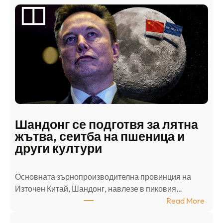
а
б
с
к
и
н
а
п
а
д
Шандонг се подготвя за лятна
а
жътва, сеитба на пшеница и
т
други култури
е
л
Основната зърнопроизводителна провинция на
о
Източен Китай, Шандонг, навлезе в пиковия…
т
:
Read More
к
Ш
р