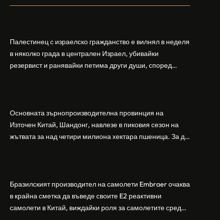
Арабски нападател откри огън в централен
Израел, убивайки 1 и ранявайки 5
Палестинец с израелско гражданство е вилнял в неделя
в няколко града в централен Израел, убивайки
резервист и ранявайки петима други души, според
израелската полиция и армия. Нападателят е убит от
Шандонг се подготвя за лятна жътва, сеитба
полицията. Атаката дойде във време на повишено
на пшеница и други култури
напрежение след поредица от атаки на израелски
заселници и смъртоносната стрелба по палестинско
Основната зърнопроизводителна провинция на
бебе през уикенда в близкия…
Източен Китай, Шандонг, навлезе в пиковия сезон на
жътвата за над четири милиона хектара пшеница. За да
осигури гладка реколта, Министерството на
Бразилският Embraer вижда евентуален
земеделието и селските въпроси на провинция
пробив в Китай за самолетите E2
Шандонг се координира с транспортните,
метеорологичните, зърнените и нефтохимическите
Бразилският производител на самолети Embraer ⁠очаква
власти за създаване на бензиностанции. Площта за
в крайна сметка да въведе своите ⁠E2 реактивни
засаждане на пшеница в провинцията е на…
самолети в Китай, виждайки роля за самолетите сред
моделите, разработени в страната, каза висш